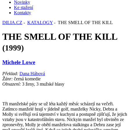
Novinky
Ke stažení
Kontakty
DILIA.CZ
-
KATALOGY
- THE SMELL OF THE KILL
THE SMELL OF THE KILL
(1999)
Michele Lowe
Překlad:
Dana Hábová
Žánr:
černá komedie
Obsazení:
3 ženy, 3 mužské hlasy
Tři manželské páry se už léta každý měsíc scházejí na večeři.
Zatímco manželé hrají v jídelně golf, manželky Nicky, Debra a
Molly si svěřují svá tajemství v kuchyni a postupně zjišťují, že jejich
vztahy jsou v katastrofálním stavu. Nickyin manžel byl obviněn ze
zpronevěry, Molly je obětí manželova stalkingu a Debru zase její
muž opouští kvůli jiné. Když se jejich drahé polovičky omylem