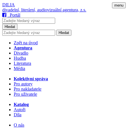
DILIA
menu
divadelní, literární, audiovizuální agentura, z.s.
Portál
Hledat
Hledat
Zpět na úvod
Agentura
Divadlo
Hudba
Literatura
Média
Kolektivní správa
Pro autory
Pro nakladatele
Pro uživatele
Katalog
Autoři
Díla
O nás