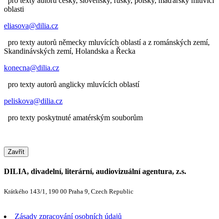
pro texty autorů česky, slovensky, rusky, polsky, maďarsky mluvící
oblasti
eliasova@dilia.cz
pro texty autorů německy mluvících oblastí a z románských zemí,
Skandinávských zemí, Holandska a Řecka
konecna@dilia.cz
pro texty autorů anglicky mluvících oblastí
peliskova@dilia.cz
pro texty poskytnuté amatérským souborům
Zavřít
DILIA, divadelní, literární, audiovizuální agentura, z.s.
Krátkého 143/1, 190 00 Praha 9, Czech Republic
Zásady zpracování osobních údajů