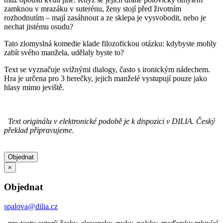
zamknou v mrazáku v suterénu, ženy stojí před životním
rozhodnutím – mají zasáhnout a ze sklepa je vysvobodit, nebo je
nechat jistému osudu?
Tato zlomyslná komedie klade filozofickou otázku: kdybyste mohly
zabít svého manžela, udělaly byste to?
Text se vyznačuje svižnými dialogy, často s ironickým nádechem.
Hra je určena pro 3 herečky, jejich manželé vystupují pouze jako
hlasy mimo jeviště.
Text originálu v elektronické podobě je k dispozici v DILIA. Český
překlad připravujeme.
Objednat
×
Objednat
spalova@dilia.cz