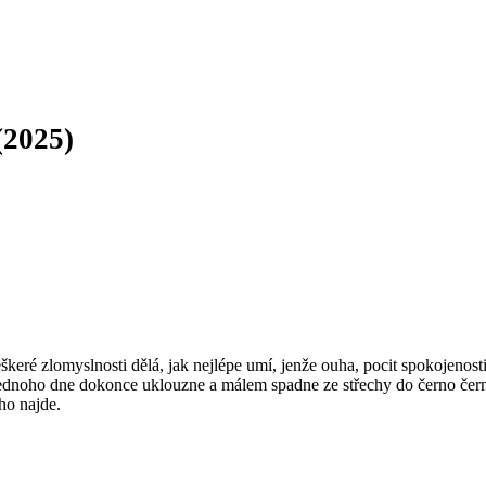
(2025)
eré zlomyslnosti dělá, jak nejlépe umí, jenže ouha, pocit spokojenost
. Jednoho dne dokonce uklouzne a málem spadne ze střechy do černo č
 ho najde.