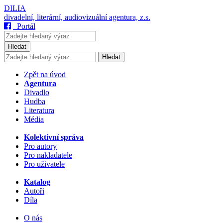
DILIA
divadelní, literární, audiovizuální agentura, z.s.
Portál
Hledat
Hledat
Zpět na úvod
Agentura
Divadlo
Hudba
Literatura
Média
Kolektivní správa
Pro autory
Pro nakladatele
Pro uživatele
Katalog
Autoři
Díla
O nás