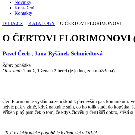
Novinky
Ke stažení
Kontakty
DILIA.CZ
-
KATALOGY
- O ČERTOVI FLORIMONOVI
O ČERTOVI FLORIMONOVI
Pavel Čech
,
Jana Ryšánek Schmiedtová
Žánr:
pohádka
Obsazení:
1 muž, 1 žena a 2 herci (je jedno, zda muž/žena)
Čert Florimon je vyslán na zem škodit, především pak kominíkům. Vešk
nejvíc pak v zimě, když napadne sníh, co ho tolik studí do kopýtka
Příběh plný písniček o tom, že když člověk (i čert) šíří dobro, štěstí si
Text v elektronické podobě je k dispozici v DILIA.