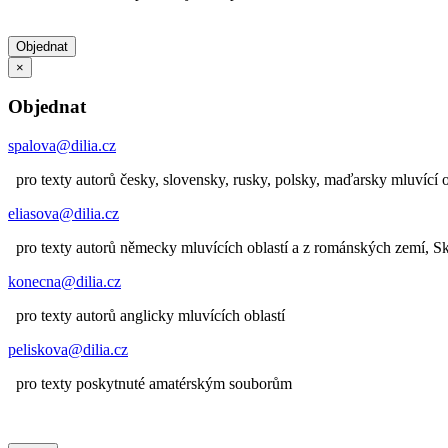
Objednat
×
Objednat
spalova@dilia.cz
pro texty autorů česky, slovensky, rusky, polsky, maďarsky mluvící o
eliasova@dilia.cz
pro texty autorů německy mluvících oblastí a z románských zemí, 
konecna@dilia.cz
pro texty autorů anglicky mluvících oblastí
peliskova@dilia.cz
pro texty poskytnuté amatérským souborům