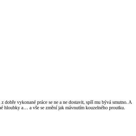
i z dobře vykonané práce se ne a ne dostavit, spíš mu bývá smutno. A
erné hloubky a… a vše se změní jak mávnutím kouzelného proutku.