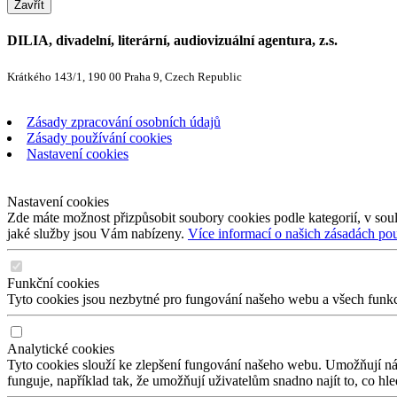
Zavřít
DILIA, divadelní, literární, audiovizuální agentura, z.s.
Krátkého 143/1, 190 00 Praha 9, Czech Republic
Zásady zpracování osobních údajů
Zásady používání cookies
Nastavení cookies
Nastavení cookies
Zde máte možnost přizpůsobit soubory cookies podle kategorií, v soul
jaké služby jsou Vám nabízeny.
Více informací o našich zásadách po
Funkční cookies
Tyto cookies jsou nezbytné pro fungování našeho webu a všech funkcí,
Analytické cookies
Tyto cookies slouží ke zlepšení fungování našeho webu. Umožňují nám
funguje, například tak, že umožňují uživatelům snadno najít to, co hl