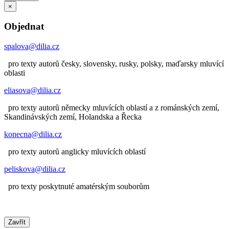
×
Objednat
spalova@dilia.cz
pro texty autorů česky, slovensky, rusky, polsky, maďarsky mluvící
oblasti
eliasova@dilia.cz
pro texty autorů německy mluvících oblastí a z románských zemí,
Skandinávských zemí, Holandska a Řecka
konecna@dilia.cz
pro texty autorů anglicky mluvících oblastí
peliskova@dilia.cz
pro texty poskytnuté amatérským souborům
Zavřít