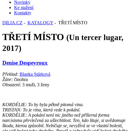
Novinky
Ke stažení
Kontakty
DILIA.CZ
-
KATALOGY
- TŘETÍ MÍSTO
TŘETÍ MÍSTO
(Un tercer lugar,
2017)
Denise Despeyroux
Překlad:
Blanka Stárková
Žánr:
činohra
Obsazení:
3 muži, 3 ženy
KORDÉLIE: To by byla pěkně pitomá vina.
TRISTAN: To je vina, která vede k pokání.
KORDÉLIE: A pokání není nic jiného než příšerná forma
narcisismu převlečená za ušlechtilost. Ten, kdo lituje, si uvědomuje
škodu, kterou způsobil. Nebičuje se, nevyžívá se ve vlastní bolesti,
ale vidí bolest toho druhého. Prostě a jednoduše vidí bolest druhého