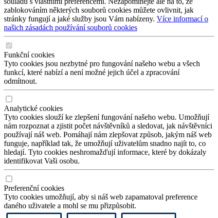
souladu s vlastními preferencemi. Nezapomínejte ale na to, že
zablokováním některých souborů cookies můžete ovlivnit, jak
stránky fungují a jaké služby jsou Vám nabízeny.
Více informací o
našich zásadách používání souborů cookies
Funkční cookies
Tyto cookies jsou nezbytné pro fungování našeho webu a všech
funkcí, které nabízí a není možné jejich účel a zpracování
odmítnout.
Analytické cookies
Tyto cookies slouží ke zlepšení fungování našeho webu. Umožňují
nám rozpoznat a zjistit počet návštěvníků a sledovat, jak návštěvníci
používají náš web. Pomáhají nám zlepšovat způsob, jakým náš web
funguje, například tak, že umožňují uživatelům snadno najít to, co
hledají. Tyto cookies neshromažďují informace, které by dokázaly
identifikovat Vaši osobu.
Preferenční cookies
Tyto cookies umožňují, aby si náš web zapamatoval preference
daného uživatele a mohl se mu přizpůsobit.