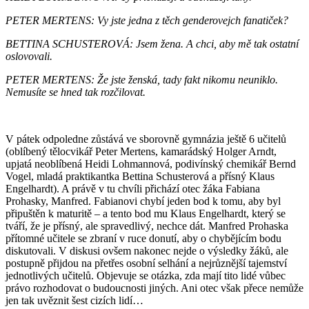
PETER MERTENS: Vy jste jedna z těch genderovejch fanatiček?
BETTINA SCHUSTEROVÁ: Jsem žena. A chci, aby mě tak ostatní
oslovovali.
PETER MERTENS: Že jste ženská, tady fakt nikomu neuniklo.
Nemusíte se hned tak rozčilovat.
V pátek odpoledne zůstává ve sborovně gymnázia ještě 6 učitelů
(oblíbený tělocvikář Peter Mertens, kamarádský Holger Arndt,
upjatá neoblíbená Heidi Lohmannová, podivínský chemikář Bernd
Vogel, mladá praktikantka Bettina Schusterová a přísný Klaus
Engelhardt). A právě v tu chvíli přichází otec žáka Fabiana
Prohasky, Manfred. Fabianovi chybí jeden bod k tomu, aby byl
připuštěn k maturitě – a tento bod mu Klaus Engelhardt, který se
tváří, že je přísný, ale spravedlivý, nechce dát. Manfred Prohaska
přítomné učitele se zbraní v ruce donutí, aby o chybějícím bodu
diskutovali. V diskusi ovšem nakonec nejde o výsledky žáků, ale
postupně přijdou na přetřes osobní selhání a nejrůznější tajemství
jednotlivých učitelů. Objevuje se otázka, zda mají tito lidé vůbec
právo rozhodovat o budoucnosti jiných. Ani otec však přece nemůže
jen tak uvěznit šest cizích lidí…