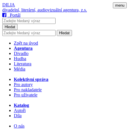
DILIA
menu
divadelní, literární, audiovizuální agentura, z.s.
Portál
Hledat
Hledat
Zpět na úvod
Agentura
Divadlo
Hudba
Literatura
Média
Kolektivní správa
Pro autory
Pro nakladatele
Pro uživatele
Katalog
Autoři
Díla
O nás