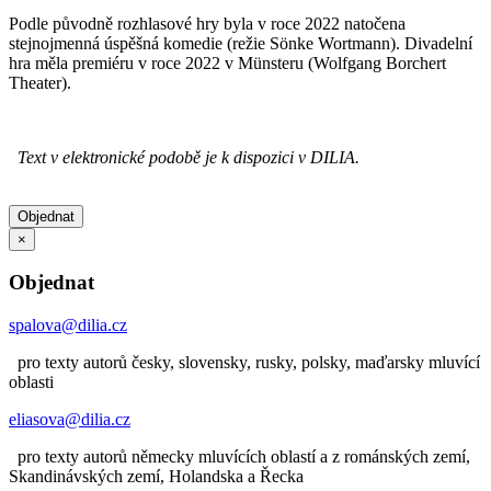
Podle původně rozhlasové hry byla v roce 2022 natočena
stejnojmenná úspěšná komedie (režie Sönke Wortmann). Divadelní
hra měla premiéru v roce 2022 v Münsteru (Wolfgang Borchert
Theater).
Text v elektronické podobě je k dispozici v DILIA.
Objednat
×
Objednat
spalova@dilia.cz
pro texty autorů česky, slovensky, rusky, polsky, maďarsky mluvící
oblasti
eliasova@dilia.cz
pro texty autorů německy mluvících oblastí a z románských zemí,
Skandinávských zemí, Holandska a Řecka