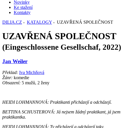
Novinky
Ke stažení
Kontakty
DILIA.CZ
-
KATALOGY
- UZAVŘENÁ SPOLEČNOST
UZAVŘENÁ SPOLEČNOST
(Eingeschlossene Gesellschaf, 2022)
Jan Weiler
Překlad:
Iva Michňová
Žánr:
komedie
Obsazení:
5 mužů, 2 ženy
HEIDI LOHMANNOVÁ: Praktikanti přicházejí a odcházejí.
BETTINA SCHUSTEROVÁ: Já nejsem žádný praktikant, já jsem
praktikantka.
HEIDI LOHMANNOVÁ: Ty přicházejí a odcházejí taky.