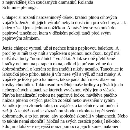
z nejuváděnějších současných dramatiků Rolanda
Schimmelpfenniga.
Chlapec si rozbalí narozeninový dárek, krabici plnou cínových
vojáčků. Jenže při jejich výrobě nebylo dost cínu pro všechny, a tak
jeden zůstal jen s jednou nožičkou. A právě ten se zakouká do
papírové tanečnice, která v dětském pokoji tančí před svým
papírovým zámkem.
Jenže chlapec vyrostl, už si nechce hrát s papírovou baletkou. A
proč by si měl taky hrát s vojáčkem s jednou nožičkou, když má
další dva tucty “normálních” vojáčků. A tak se obě přehlížené
hračky ocitnou na parapetu okna, odkud je průvan vrhne do
dobrodružství, o kterém se jim (raději) nikdy nesnilo. Tanečnice je
lehoučká jako pírko, takže ji vítr nese výš a výš, až nad mraky. A
vojáček je těžký jako kamínek, takže padá dolů mezi dlažební
kostky chodníku. Takto osud rozděluje naše hrdiny a přivádí je do
nebezpečných situací, ze kterých vyváznou vždy jen o vlásek.
Plavba kanalizační stokou na papírové loďce, návštěva ptačího
hnízda plného ostrých ptačích zobáků nebo uvěznění v rybím
žaludku je jen zlomek toho, co vojáček a tanečnice v odloučení
zažijí. A tentýž osud je zázračnou shodou okolností opět svede
dohromady, a to jen proto, aby společně skončili v plamenech. Nebo
to takhle nemá skončit? Možná na svých cestách potkají někoho,
kdo jim dokáže v nejvyšší nouzi pomoci a jejich konec nakonec