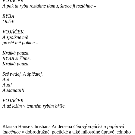
VOJÁČEK
A pak ta ryba roztáhne tlamu, široce ji roztáhne –
RYBA
Oběd!
VOJÁČEK
A spolkne mě –
prostě mě polkne –
Krátká pauza.
RYBA si říhne.
Krátká pauza.
Seš tvrdej. A špičatej.
Au!
Aua!
Auaauaa!!!
VOJÁČEK
A už ležím v temném rybím břiše.
Klasika Hanse Christiana Andersena
Cínový vojáček a papírová
tanečnice
v dobrodružné, poetické a také milosrdné úpravě jednoho