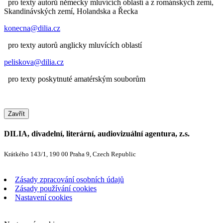
pro texty autorů německy mluvících oblastí a z románských zemí,
Skandinávských zemí, Holandska a Řecka
konecna@dilia.cz
pro texty autorů anglicky mluvících oblastí
peliskova@dilia.cz
pro texty poskytnuté amatérským souborům
Zavřít
DILIA, divadelní, literární, audiovizuální agentura, z.s.
Krátkého 143/1, 190 00 Praha 9, Czech Republic
Zásady zpracování osobních údajů
Zásady používání cookies
Nastavení cookies