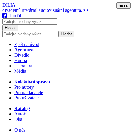
DILIA
menu
divadelní, literární, audiovizuální agentura, z.s.
Portál
Hledat
Hledat
Zpět na úvod
Agentura
Divadlo
Hudba
Literatura
Média
Kolektivní správa
Pro autory
Pro nakladatele
Pro uživatele
Katalog
Autoři
Díla
O nás