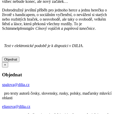
vůbec nebude konec, ale nový začátek…
Dobrodružný jevištní příběh pro jednoho herce a jednu herečku o
životě s handicapem, o sociálním vyčlenění, o nevážení si starých
nebo rozbitých hraček, o nesvobodě, ale taky o svobodě, velkém
štěstí a lásce, která překoná všechny rozdíly. To je
Schimmelpfennigův
Cínový vojáček a papírová tanečnice
.
Text v elektronické podobě je k dispozici v DILIA.
Objednat
×
Objednat
spalova@dilia.cz
pro texty autorů česky, slovensky, rusky, polsky, maďarsky mluvící
oblasti
eliasova@dilia.cz