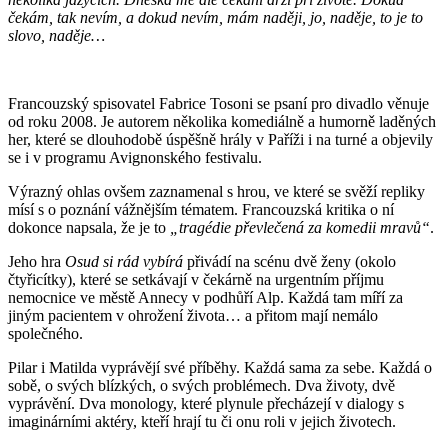
ček
ám, tak nevím, a dokud nevím, mám nad
ěji, jo, naděje, to je to
slovo, naděje…
Francouzský spisovatel Fabrice Tosoni se psaní pro divadlo věnuje
od roku 2008. Je autorem několika komediálně a humorně laděných
her, které se dlouhodobě úspěšně hrály v Paříži i na turné a objevily
se i v programu Avignonského festivalu.
Výrazný ohlas ovšem zaznamenal s hrou, ve které se svěží repliky
mísí s o poznání vážnějším tématem. Francouzská kritika o ní
dokonce napsala, že je to
„tragédie převlečená za komedii mravů“
.
Jeho hra
Osud si rád vybírá
přivádí na scénu dvě ženy (okolo
čtyřicítky), které se setkávají v čekárně na urgentním příjmu
nemocnice ve městě Annecy v podhůří Alp. Každá tam míří za
jiným pacientem v ohrožení života… a přitom mají nemálo
společného.
Pilar i Matilda vyprávějí své příběhy. Každá sama za sebe. Každá o
sobě, o svých blízkých, o svých problémech. Dva životy, dvě
vyprávění. Dva monology, které plynule přecházejí v dialogy s
imaginárními aktéry, kteří hrají tu či onu roli v jejich životech.