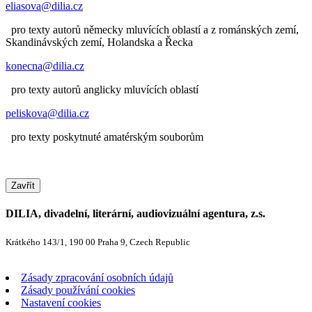
eliasova@dilia.cz
pro texty autorů německy mluvících oblastí a z románských zemí,
Skandinávských zemí, Holandska a Řecka
konecna@dilia.cz
pro texty autorů anglicky mluvících oblastí
peliskova@dilia.cz
pro texty poskytnuté amatérským souborům
Zavřít
DILIA, divadelní, literární, audiovizuální agentura, z.s.
Krátkého 143/1, 190 00 Praha 9, Czech Republic
Zásady zpracování osobních údajů
Zásady používání cookies
Nastavení cookies