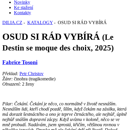
Novinky
Ke stažení
Kontakty
DILIA.CZ
-
KATALOGY
- OSUD SI RÁD VYBÍRÁ
OSUD SI RÁD VYBÍRÁ
(Le
Destin se moque des choix, 2025)
Fabrice Tosoni
Překlad:
Petr Christov
Žánr:
činohra (tragikomedie)
Obsazení:
2 ženy
Pilar:
Ček
ání.
Ček
ání je n
ěco, co norm
áln
ě v životě nesn
á
š
ím.
Nesná
š
ím lidi, kte
ř
í chodí pozd
ě,
š
ílím, kdy
ž ček
ám na zásilku, která
má dorazit
šestn
áctého a ono je teprve
čtrn
áctého, ale nejh
ůř,
úpln
ě
nejhůř sn
á
š
ím dopravní zácpy. Kdy
ž uv
íznu v kolon
ě, něco se ve
mně probud
í. Nadávám,
jsem sprostá, k
řič
ím, v
ětšinou rovnou v
několika jazyc
ích
.
Dneska m
ě ale ček
ání dr
ž
í p
ři životě.
Dokud