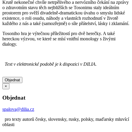
Krutě nekonečné chvíle netrpělivého a nervózního čekání na zprávy
o zdravotním stavu těch nejbližších se Tosonimu staly ideálním
prostorem pro svěží divadelně-dramatickou úvahu o smyslu lidské
existence, o roli osudu, náhody a vlastních rozhodnutí v životě
každého z nás a také (samozřejmě) o síle přátelství, lásky i zklamání.
Tosoniho hra je výtečnou příležitostí pro dvě herečky. A také
hereckou výzvou, ve které se mísí vnitřní monology s živými
dialogy.
Text v elektronické podobě je k dispozici v DILIA.
Objednat
×
Objednat
spalova@dilia.cz
pro texty autorů česky, slovensky, rusky, polsky, maďarsky mluvící
oblasti