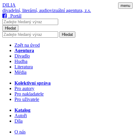
DILIA
menu
divadelní, literární, audiovizuální agentura, z.s.
Portál
Hledat
Hledat
Zpět na úvod
Agentura
Divadlo
Hudba
Literatura
Média
Kolektivní správa
Pro autory
Pro nakladatele
Pro uživatele
Katalog
Autoři
Díla
O nás