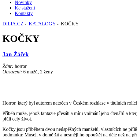
Novinky
Ke stažení
Kontakty
DILIA.CZ
-
KATALOGY
- KOČKY
KOČKY
Jan Žáček
Žánr:
horror
Obsazení:
6 mužů, 2 ženy
Horror, který byl autorem natočen v Českém rozhlase v titulních r
Příběh muže, jehož fantazie přesáhla míru vnímání jeho čtenářů a kter
přáli celý život.
Kočky jsou příběhem dvou neúspěšných manželů, vlastnících ne příliš 
podmínku: Musejí v domě žít a nesmějí ho opouštět na déle než na před