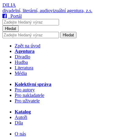
DILIA
divadelní, literární, audiovizuální agentura, z.s.
Portál
Hledat
Hledat
Zpět na úvod
Agentura
Divadlo
Hudba
Literatura
Média
Kolektivní správa
Pro autory
Pro nakladatele
Pro uživatele
Katalog
Autoři
Díla
O nás