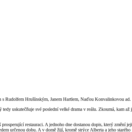
olích s Rudolfem Hrušínským, Janem Hartlem, Naďou Konvalinkovou ad.
ý tedy uskutečňuje své poslední velké drama v reálu. Zkoumá, kam až je 
prosperující restauraci. A jednoho dne dostanou dopis, který změní je
em určenou dobu. A v domě žijí, kromě strýce Alberta a jeho starého sl