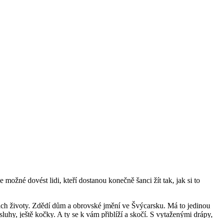
možné dovést lidi, kteří dostanou konečně šanci žít tak, jak si to
jich životy. Zdědí dům a obrovské jmění ve Švýcarsku. Má to jedinou
uhy, ještě kočky. A ty se k vám přiblíží a skočí. S vytaženými drápy,