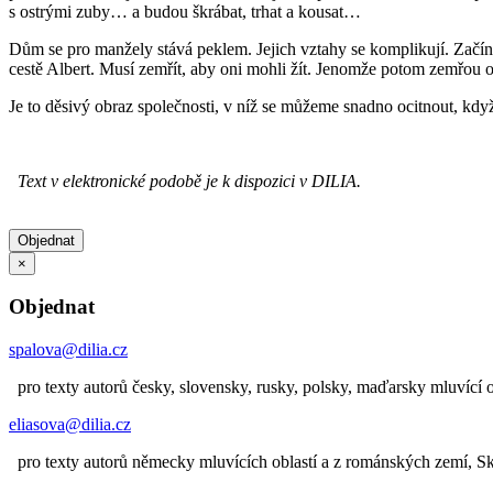
s ostrými zuby… a budou škrábat, trhat a kousat…
Dům se pro manžely stává peklem. Jejich vztahy se komplikují. Začína
cestě Albert. Musí zemřít, aby oni mohli žít. Jenomže potom zemřou 
Je to děsivý obraz společnosti, v níž se můžeme snadno ocitnout, k
Text v elektronické podobě je k dispozici v DILIA.
Objednat
×
Objednat
spalova@dilia.cz
pro texty autorů česky, slovensky, rusky, polsky, maďarsky mluvící o
eliasova@dilia.cz
pro texty autorů německy mluvících oblastí a z románských zemí, 