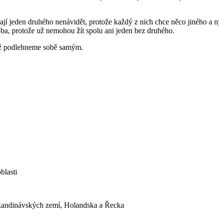
jí jeden druhého nenávidět, protože každý z nich chce něco jiného a ny
oba, protože už nemohou žít spolu ani jeden bez druhého.
dyž podlehneme sobě samým.
blasti
Skandinávských zemí, Holandska a Řecka