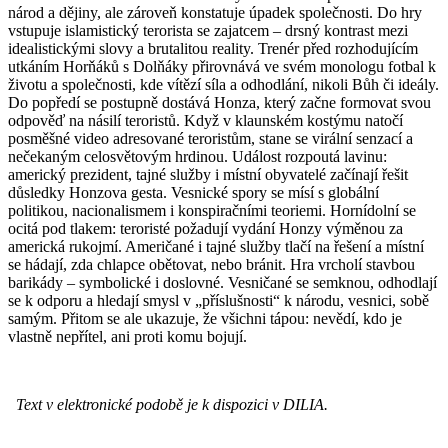
národ a dějiny, ale zároveň konstatuje úpadek společnosti. Do hry
vstupuje islamistický terorista se zajatcem – drsný kontrast mezi
idealistickými slovy a brutalitou reality. Trenér před rozhodujícím
utkáním Horňáků s Dolňáky přirovnává ve svém monologu fotbal k
životu a společnosti, kde vítězí síla a odhodlání, nikoli Bůh či ideály.
Do popředí se postupně dostává Honza, který začne formovat svou
odpověď na násilí teroristů. Když v klaunském kostýmu natočí
posměšné video adresované teroristům, stane se virální senzací a
nečekaným celosvětovým hrdinou. Událost rozpoutá lavinu:
americký prezident, tajné služby i místní obyvatelé začínají řešit
důsledky Honzova gesta. Vesnické spory se mísí s globální
politikou, nacionalismem i konspiračními teoriemi. Hornídolní se
ocitá pod tlakem: teroristé požadují vydání Honzy výměnou za
americká rukojmí. Američané i tajné služby tlačí na řešení a místní
se hádají, zda chlapce obětovat, nebo bránit. Hra vrcholí stavbou
barikády – symbolické i doslovné. Vesničané se semknou, odhodlají
se k odporu a hledají smysl v „příslušnosti“ k národu, vesnici, sobě
samým. Přitom se ale ukazuje, že všichni tápou: nevědí, kdo je
vlastně nepřítel, ani proti komu bojují.
Text v elektronické podobě je k dispozici v DILIA.