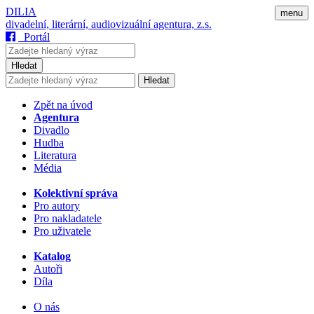
DILIA
menu
divadelní, literární, audiovizuální agentura, z.s.
Portál
Hledat
Hledat
Zpět na úvod
Agentura
Divadlo
Hudba
Literatura
Média
Kolektivní správa
Pro autory
Pro nakladatele
Pro uživatele
Katalog
Autoři
Díla
O nás