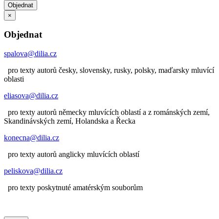
Objednat
×
Objednat
spalova@dilia.cz
pro texty autorů česky, slovensky, rusky, polsky, maďarsky mluvící
oblasti
eliasova@dilia.cz
pro texty autorů německy mluvících oblastí a z románských zemí,
Skandinávských zemí, Holandska a Řecka
konecna@dilia.cz
pro texty autorů anglicky mluvících oblastí
peliskova@dilia.cz
pro texty poskytnuté amatérským souborům