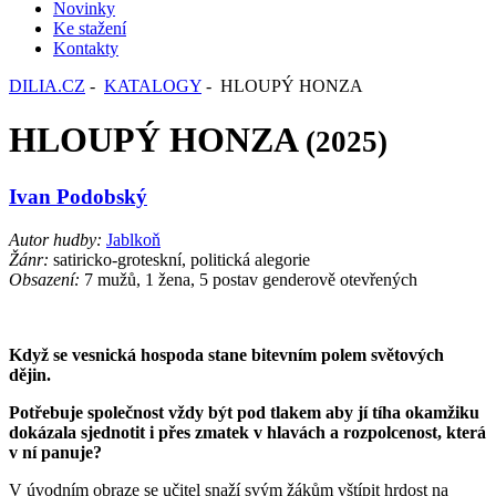
Novinky
Ke stažení
Kontakty
DILIA.CZ
-
KATALOGY
- HLOUPÝ HONZA
HLOUPÝ HONZA
(2025)
Ivan Podobský
Autor hudby:
Jablkoň
Žánr:
satiricko-groteskní, politická alegorie
Obsazení:
7 mužů, 1 žena, 5 postav genderově otevřených
Když se vesnická hospoda stane bitevním polem světových
dějin.
Potřebuje společnost vždy být pod tlakem aby jí tíha okamžiku
dokázala sjednotit i přes zmatek v hlavách a rozpolcenost, která
v ní panuje?
V úvodním obraze se učitel snaží svým žákům vštípit hrdost na