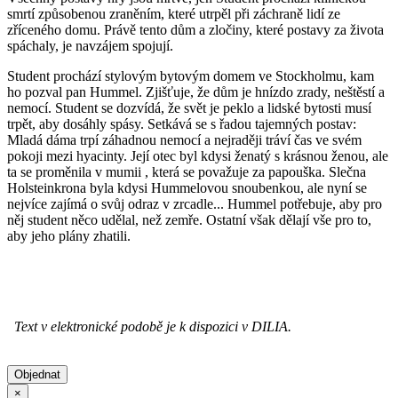
smrtí zp
ůsobenou zraněn
ím, které utrp
ěl při z
áchran
ě lid
í ze
z
ř
íceného domu. Práv
ě tento dům a zločiny, kter
é postavy za
života
sp
áchaly, je navzájem spojují.
Student prochází stylovým bytovým domem ve Stockholmu, kam
ho pozval pan Hummel. Zji
šťuje, že dům je hn
ízdo zrady, ne
štěst
í a
nemocí. Student se dozvídá,
že svět je peklo a lidsk
é bytosti musí
trp
ět, aby dos
áhly spásy. Setkává se s
řadou tajemn
ých postav:
Mladá dáma trpí záhadnou nemocí a nejrad
ěji tr
áví
čas ve sv
ém
pokoji mezi hyacinty. Její otec byl kdysi
ženat
ý s krásnou
ženou, ale
ta se proměnila v mumii , kter
á se pova
žuje za papouška. Slečna
Holsteinkrona
byla kdysi
Hummelovou
snoubenkou, ale nyn
í se
nejvíce zajímá o sv
ůj odraz v zrcadle...
Hummel potřebuje, aby pro
něj student něco udělal, než zemře. Ostatn
í v
šak dělaj
í v
še pro to,
aby jeho pl
ány zhatili.
Text v elektronické podobě je k dispozici v DILIA.
Objednat
×