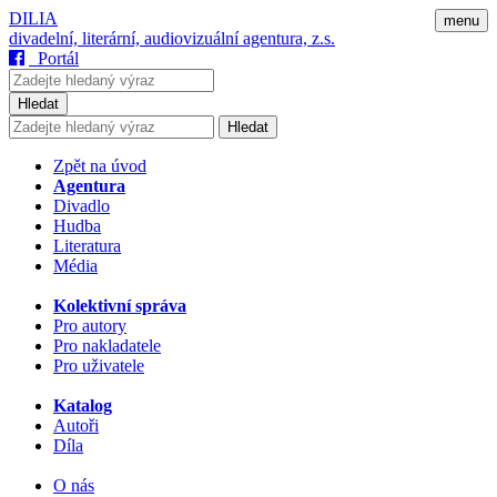
DILIA
menu
divadelní, literární, audiovizuální agentura, z.s.
Portál
Hledat
Hledat
Zpět na úvod
Agentura
Divadlo
Hudba
Literatura
Média
Kolektivní správa
Pro autory
Pro nakladatele
Pro uživatele
Katalog
Autoři
Díla
O nás