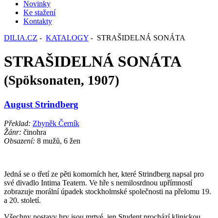
Novinky
Ke stažení
Kontakty
DILIA.CZ
-
KATALOGY
- STRAŠIDELNÁ SONÁTA
STRAŠIDELNÁ SONÁTA
(Spöksonaten, 1907)
August Strindberg
Překlad:
Zbyněk Černík
Žánr:
činohra
Obsazení:
8 mužů, 6 žen
Jedn
á se o t
řet
í ze p
ěti komorn
ích her, které Strindberg napsal pro
své divadlo Intima
Teatern
. Ve h
ře s nemilosrdnou upř
ímností
zobrazuje morální úpadek stockholmské spole
čnosti na přelomu 19.
a 20. stolet
í.
V
šechny postavy hry jsou mrtv
é, jen Student prochází klinickou