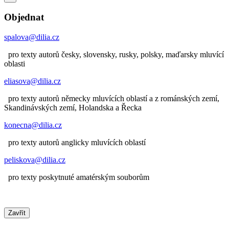
Objednat
spalova@dilia.cz
pro texty autorů česky, slovensky, rusky, polsky, maďarsky mluvící
oblasti
eliasova@dilia.cz
pro texty autorů německy mluvících oblastí a z románských zemí,
Skandinávských zemí, Holandska a Řecka
konecna@dilia.cz
pro texty autorů anglicky mluvících oblastí
peliskova@dilia.cz
pro texty poskytnuté amatérským souborům
Zavřít