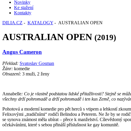
Novinky
Ke stažení
Kontakty
DILIA.CZ
-
KATALOGY
- AUSTRALIAN OPEN
AUSTRALIAN OPEN
(2019)
Angus Cameron
Překlad:
Svatoslav Gosman
Žánr:
komedie
Obsazení:
3 muži, 2 ženy
Annabelle
: Co je vlastně podstatou lidské přitažlivosti? Stejně se m
všechny drží pohromadě a drží pohromadě i ten kus Země, co nazýváme
Pohotová a moderní komedie pro pět herců s vtipem a lehkostí zkoumá
Felixovými „tradičními“ rodiči Belindou a Peterem. Ne že by se rodič
se synova známost měla ubírat – přece k manželství. Cílevědomý sport
očekáváními, které s sebou přináší příslušnost ke gay komunitě.