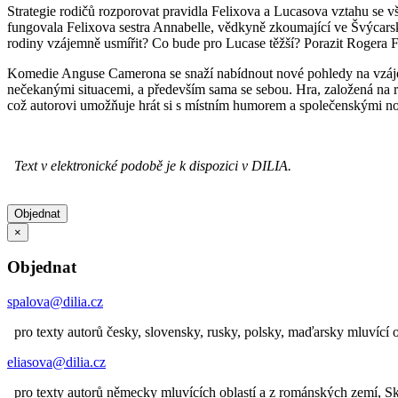
Strategie rodičů rozporovat pravidla Felixova a Lucasova vztahu se v
fungovala Felixova sestra Annabelle, vědkyně zkoumající ve Švýcarsku 
rodiny vzájemně usmířit? Co bude pro Lucase těžší? Porazit Rogera F
Komedie Anguse Camerona se snaží nabídnout nové pohledy na vzáje
nečekanými situacemi, a především sama se sebou. Hra, založená na 
což autorovi umožňuje hrát si s místním humorem a společenskými nor
Text v elektronické podobě je k dispozici v DILIA.
Objednat
×
Objednat
spalova@dilia.cz
pro texty autorů česky, slovensky, rusky, polsky, maďarsky mluvící o
eliasova@dilia.cz
pro texty autorů německy mluvících oblastí a z románských zemí, 