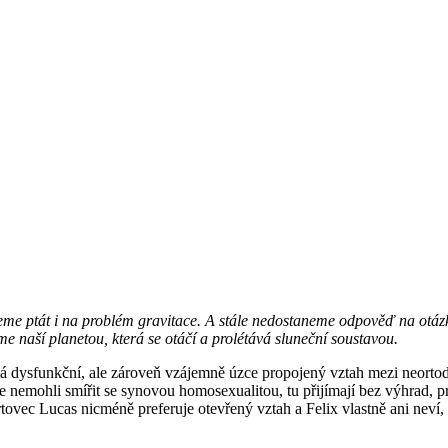
ůžeme ptát i na problém gravitace. A stále nedostaneme odpověď na otázku
 naší planetou, která se otáčí a prolétává sluneční soustavou.
 dysfunkční, ale zároveň vzájemně úzce propojený vztah mezi neortodo
e nemohli smířit se synovou homosexualitou, tu přijímají bez výhrad, p
ovec Lucas nicméně preferuje otevřený vztah a Felix vlastně ani neví, 