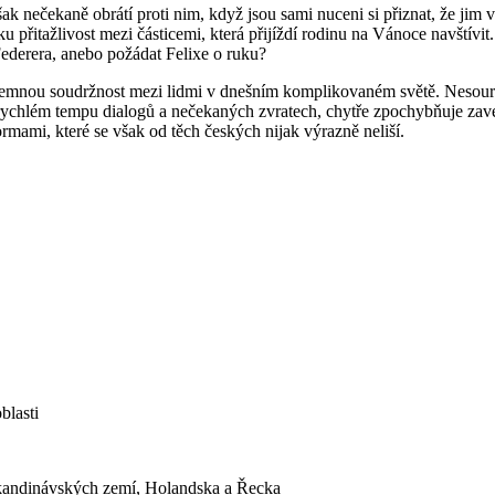
šak nečekaně obrátí proti nim, když jsou sami nuceni si přiznat, že ji
přitažlivost mezi částicemi, která přijíždí rodinu na Vánoce navštívit
ederera, anebo požádat Felixe o ruku?
mnou soudržnost mezi lidmi v dnešním komplikovaném světě. Nesourod
rychlém tempu dialogů a nečekaných zvratech, chytře zpochybňuje zave
mami, které se však od těch českých nijak výrazně neliší.
blasti
Skandinávských zemí, Holandska a Řecka