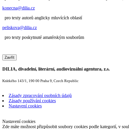
konecna@dilia.cz
pro texty autorů anglicky mluvících oblastí
peliskova@dilia.cz
pro texty poskytnuté amatérským souborům
Zavřít
DILIA, divadelní, literární, audiovizuální agentura, z.s.
Krátkého 143/1, 190 00 Praha 9, Czech Republic
Zásady zpracování osobních údajů
Zásady používání cookies
Nastavení cookies
Nastavení cookies
Zde máte možnost přizpůsobit soubory cookies podle kategorií, v soul