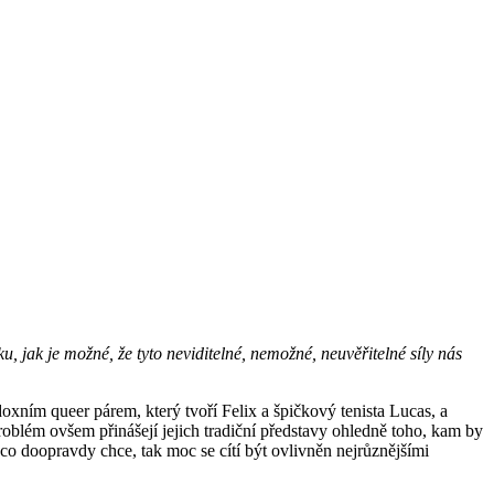
, jak je možné, že tyto neviditelné, nemožné, neuvěřitelné síly nás
xním queer párem, který tvoří Felix a špičkový tenista Lucas, a
roblém ovšem přinášejí jejich tradiční představy ohledně toho, kam by
co doopravdy chce, tak moc se cítí být ovlivněn nejrůznějšími