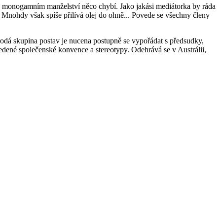
m v monogamním manželství něco chybí. Jako jakási mediátorka by ráda
. Mnohdy však spíše přilívá olej do ohně... Povede se všechny členy
á skupina postav je nucena postupně se vypořádat s předsudky,
dené společenské konvence a stereotypy. Odehrává se v Austrálii,