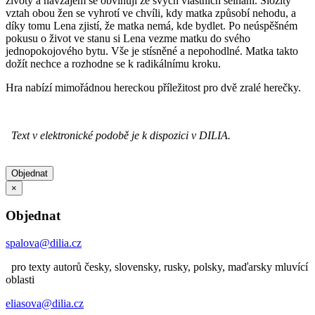
životy a navzájem se obviňují ze svých vlastních selhání. Složitý
vztah obou žen se vyhrotí ve chvíli, kdy matka způsobí nehodu, a
díky tomu Lena zjistí, že matka nemá, kde bydlet. Po neúspěšném
pokusu o život ve stanu si Lena vezme matku do svého
jednopokojového bytu. Vše je stísněné a nepohodlné. Matka takto
dožít nechce a rozhodne se k radikálnímu kroku.
Hra nabízí mimořádnou hereckou příležitost pro dvě zralé herečky.
Text v elektronické podobě je k dispozici v DILIA.
Objednat
×
Objednat
spalova@dilia.cz
pro texty autorů česky, slovensky, rusky, polsky, maďarsky mluvící
oblasti
eliasova@dilia.cz