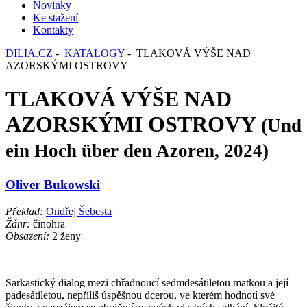
Novinky
Ke stažení
Kontakty
DILIA.CZ
-
KATALOGY
- TLAKOVÁ VÝŠE NAD
AZORSKÝMI OSTROVY
TLAKOVÁ VÝŠE NAD
AZORSKÝMI OSTROVY
(Und
ein Hoch über den Azoren, 2024)
Oliver Bukowski
Překlad:
Ondřej Šebesta
Žánr:
činohra
Obsazení:
2 ženy
Sarkastický dialog mezi chřadnoucí sedmdesátiletou matkou a její
padesátiletou, nepříliš úspěšnou dcerou, ve kterém hodnotí své