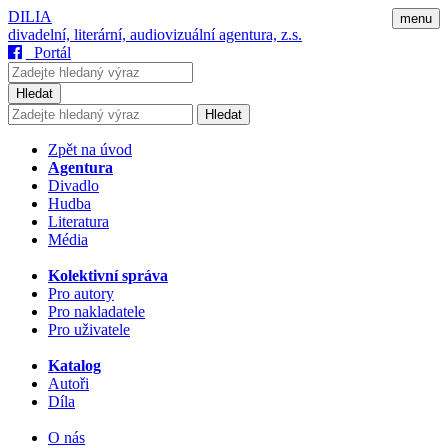
DILIA
menu
divadelní, literární, audiovizuální agentura, z.s.
Portál
Hledat
Hledat
Zpět na úvod
Agentura
Divadlo
Hudba
Literatura
Média
Kolektivní správa
Pro autory
Pro nakladatele
Pro uživatele
Katalog
Autoři
Díla
O nás