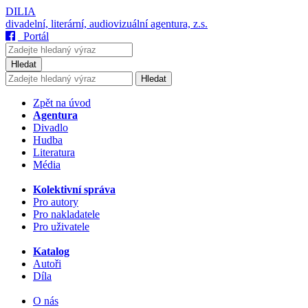
DILIA
divadelní, literární, audiovizuální agentura, z.s.
Portál
Hledat
Hledat
Zpět na úvod
Agentura
Divadlo
Hudba
Literatura
Média
Kolektivní správa
Pro autory
Pro nakladatele
Pro uživatele
Katalog
Autoři
Díla
O nás