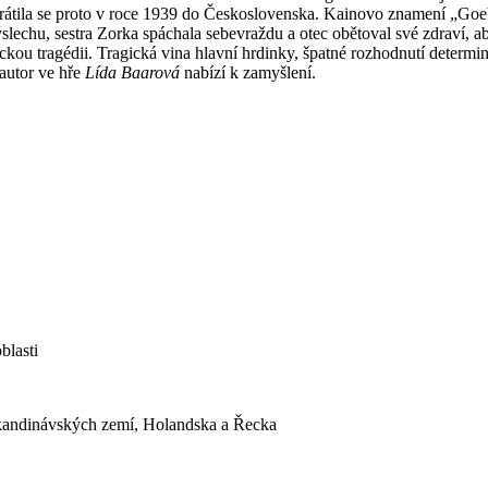
tila se proto v roce 1939 do Československa. Kainovo znamení „Goebbe
slechu, sestra Zorka spáchala sebevraždu a otec obětoval své zdraví, ab
u tragédii. Tragická vina hlavní hrdinky, špatné rozhodnutí determinují
 autor ve hře
Lída Baarová
nabízí k zamyšlení.
blasti
Skandinávských zemí, Holandska a Řecka