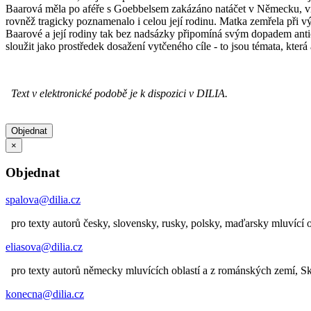
Baarová měla po aféře s Goebbelsem zakázáno natáčet v Německu, vrá
rovněž tragicky poznamenalo i celou její rodinu. Matka zemřela při vý
Baarové a její rodiny tak bez nadsázky připomíná svým dopadem anticko
sloužit jako prostředek dosažení vytčeného cíle - to jsou témata, která
Text v elektronické podobě je k dispozici v DILIA.
Objednat
×
Objednat
spalova@dilia.cz
pro texty autorů česky, slovensky, rusky, polsky, maďarsky mluvící o
eliasova@dilia.cz
pro texty autorů německy mluvících oblastí a z románských zemí, 
konecna@dilia.cz