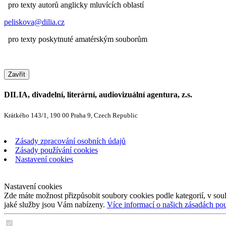
pro texty autorů anglicky mluvících oblastí
peliskova@dilia.cz
pro texty poskytnuté amatérským souborům
Zavřít
DILIA, divadelní, literární, audiovizuální agentura, z.s.
Krátkého 143/1, 190 00 Praha 9, Czech Republic
Zásady zpracování osobních údajů
Zásady používání cookies
Nastavení cookies
Nastavení cookies
Zde máte možnost přizpůsobit soubory cookies podle kategorií, v soul
jaké služby jsou Vám nabízeny.
Více informací o našich zásadách po