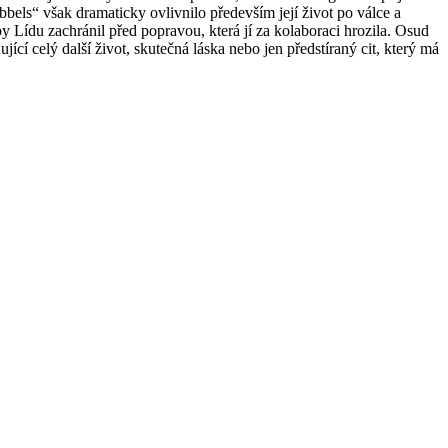
ls“ však dramaticky ovlivnilo především její život po válce a
y Lídu zachránil před popravou, která jí za kolaboraci hrozila. Osud
cí celý další život, skutečná láska nebo jen předstíraný cit, který má