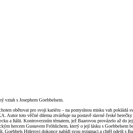
stný vztah s Josephem Goebbelsem.
hoten obětovat pro svoji kariéru – na pomyslnou misku vah pokládá svě
A. Autor toto věčné dilema ztvárňuje na postavě slavné české herečky 
cku a Itálii. Kontroverzním tématem, jež Baarovou provázelo až do její
kým hercem Gustavem Fröhlichem, který o její lásku s Goebbelsem bo
t. Goebbels Hitlerovi dokonce nabídl svou rezignaci a chtěl odejít s Ba