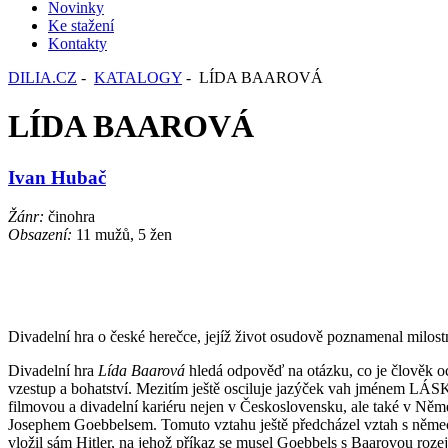
Novinky
Ke stažení
Kontakty
DILIA.CZ
-
KATALOGY
- LÍDA BAAROVÁ
LÍDA BAAROVÁ
Ivan Hubač
Žánr:
činohra
Obsazení:
11 mužů, 5 žen
Divadelní hra o české herečce, jejíž život osudově poznamenal milo
Divadelní hra
Lída Baarová
hledá odpověď na otázku, co je člověk oc
vzestup a bohatství. Mezitím ještě osciluje jazýček vah jménem LÁSK
filmovou a divadelní kariéru nejen v Československu, ale také v Něme
Josephem Goebbelsem. Tomuto vztahu ještě předcházel vztah s němec
vložil sám Hitler, na jehož příkaz se musel Goebbels s Baarovou rozejí