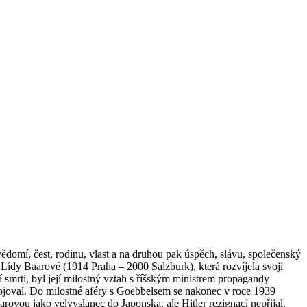
domí, čest, rodinu, vlast a na druhou pak úspěch, slávu, společenský
Lídy Baarové (1914 Praha – 2000 Salzburk), která rozvíjela svoji
 smrti, byl její milostný vztah s říšským ministrem propagandy
joval. Do milostné aféry s Goebbelsem se nakonec v roce 1939
arovou jako velvyslanec do Japonska, ale Hitler rezignaci nepřijal.