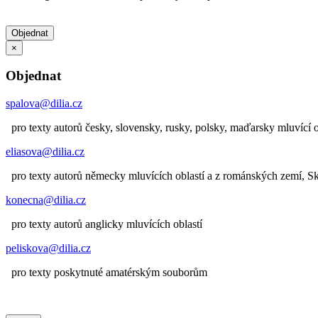
Objednat
×
Objednat
spalova@dilia.cz
pro texty autorů česky, slovensky, rusky, polsky, maďarsky mluvící o
eliasova@dilia.cz
pro texty autorů německy mluvících oblastí a z románských zemí, 
konecna@dilia.cz
pro texty autorů anglicky mluvících oblastí
peliskova@dilia.cz
pro texty poskytnuté amatérským souborům