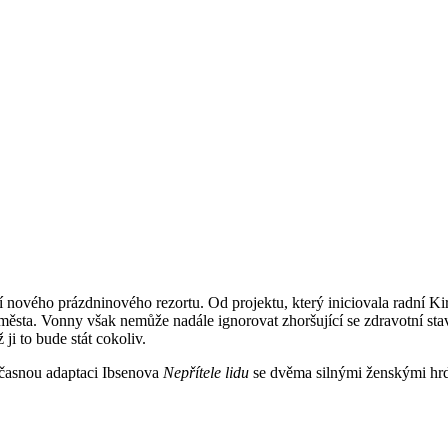
ového prázdninového rezortu. Od projektu, který iniciovala radní Kir
ího města. Vonny však nemůže nadále ignorovat zhoršující se zdravotní st
ji to bude stát cokoliv.
učasnou adaptaci Ibsenova
Nepřítele lidu
se dvěma silnými ženskými hr