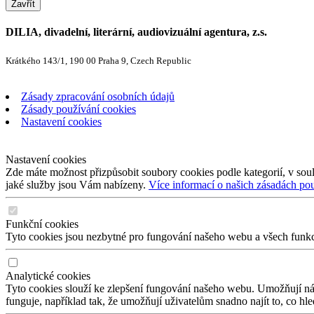
Zavřít
DILIA, divadelní, literární, audiovizuální agentura, z.s.
Krátkého 143/1, 190 00 Praha 9, Czech Republic
Zásady zpracování osobních údajů
Zásady používání cookies
Nastavení cookies
Nastavení cookies
Zde máte možnost přizpůsobit soubory cookies podle kategorií, v soul
jaké služby jsou Vám nabízeny.
Více informací o našich zásadách po
Funkční cookies
Tyto cookies jsou nezbytné pro fungování našeho webu a všech funkcí,
Analytické cookies
Tyto cookies slouží ke zlepšení fungování našeho webu. Umožňují nám
funguje, například tak, že umožňují uživatelům snadno najít to, co hl