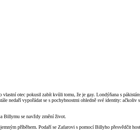
)
 vlastní otec pokusil zabít kvůli tomu, že je gay. Londýňana s pákistáns
tále nedaří vypořádat se s pochybnostmi ohledně své identity: ačkoliv s
 a Billymu se navždy změní život.
emným příběhem. Podaří se Zafarovi s pomocí Billyho přesvědčit hosti