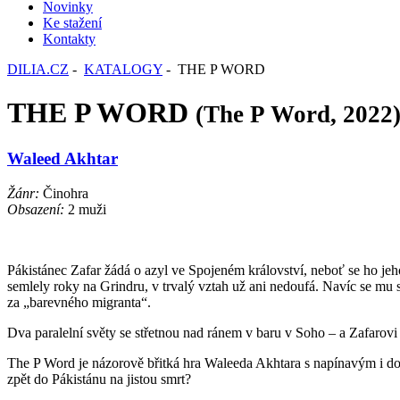
Novinky
Ke stažení
Kontakty
DILIA.CZ
-
KATALOGY
- THE P WORD
THE P WORD
(The P Word, 2022
Waleed Akhtar
Žánr:
Činohra
Obsazení:
2 muži
Pákistánec Zafar žádá o azyl ve Spojeném království, neboť se ho jeho
semlely roky na Grindru, v trvalý vztah už ani nedoufá. Navíc se mu s
za „barevného migranta“.
Dva paralelní světy se střetnou nad ránem v baru v Soho – a Zafarovi
The P Word je názorově břitká hra Waleeda Akhtara s napínavým i doj
zpět do Pákistánu na jistou smrt?