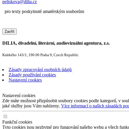
peliskova@dilia.cz
pro texty poskytnuté amatérským souborům
Zavřít
DILIA, divadelní, literární, audiovizuální agentura, z.s.
Krátkého 143/1, 190 00 Praha 9, Czech Republic
Zásady zpracování osobních údajů
Zásady používání cookies
Nastavení cookies
Nastavení cookies
Zde máte možnost přizpůsobit soubory cookies podle kategorií, v soul
jaké služby jsou Vám nabízeny.
Více informací o našich zásadách po
Funkční cookies
Tyto cookies jsou nezbytné pro fungování našeho webu a všech funkcí,