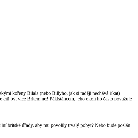
kými kořeny Bilala (nebo Billyho, jak si raději nechává říkat)
e cítí být více Britem než Pákistáncem, jeho okolí ho často považuje
lní britské úřady, aby mu povolily trvalý pobyt? Nebo bude poslán