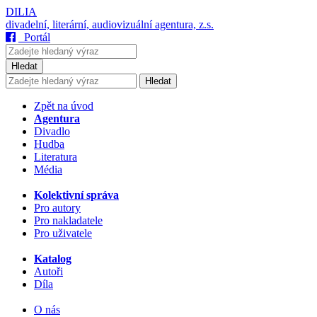
DILIA
divadelní, literární, audiovizuální agentura, z.s.
Portál
Hledat
Hledat
Zpět na úvod
Agentura
Divadlo
Hudba
Literatura
Média
Kolektivní správa
Pro autory
Pro nakladatele
Pro uživatele
Katalog
Autoři
Díla
O nás