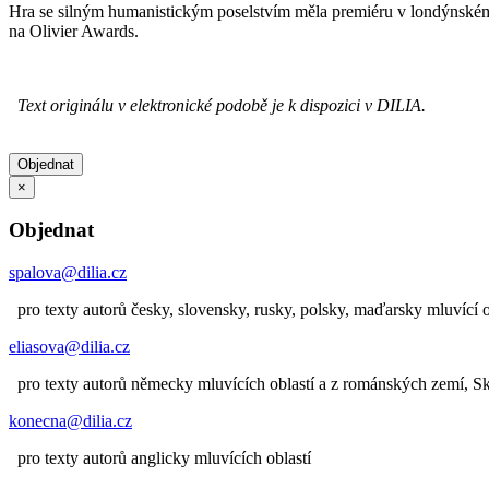
Hra se silným humanistickým poselstvím měla premiéru v londýnském
na Olivier Awards.
Text originálu v elektronické podobě je k dispozici v DILIA.
Objednat
×
Objednat
spalova@dilia.cz
pro texty autorů česky, slovensky, rusky, polsky, maďarsky mluvící o
eliasova@dilia.cz
pro texty autorů německy mluvících oblastí a z románských zemí, 
konecna@dilia.cz
pro texty autorů anglicky mluvících oblastí