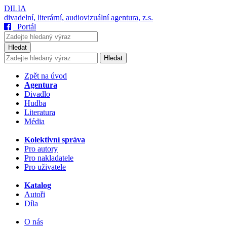
DILIA
divadelní, literární, audiovizuální agentura, z.s.
Portál
Hledat
Hledat
Zpět na úvod
Agentura
Divadlo
Hudba
Literatura
Média
Kolektivní správa
Pro autory
Pro nakladatele
Pro uživatele
Katalog
Autoři
Díla
O nás