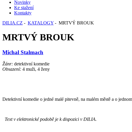
Novinky
Ke stažení
Kontakty
DILIA.CZ
-
KATALOGY
- MRTVÝ BROUK
MRTVÝ BROUK
Michal Stalmach
Žánr:
detektivní komedie
Obsazení:
4 muži, 4 ženy
Detektivní komedie o jedné malé pitevně, na malém městě a o jednom
Text v elektronické podobě je k dispozici v DILIA.