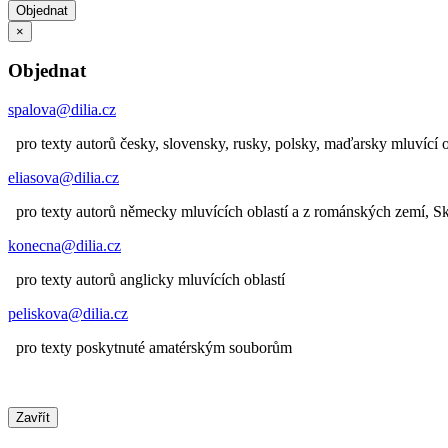
Objednat
×
Objednat
spalova@dilia.cz
pro texty autorů česky, slovensky, rusky, polsky, maďarsky mluvící o
eliasova@dilia.cz
pro texty autorů německy mluvících oblastí a z románských zemí, 
konecna@dilia.cz
pro texty autorů anglicky mluvících oblastí
peliskova@dilia.cz
pro texty poskytnuté amatérským souborům
Zavřít