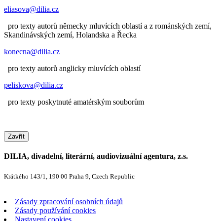
eliasova@dilia.cz
pro texty autorů německy mluvících oblastí a z románských zemí,
Skandinávských zemí, Holandska a Řecka
konecna@dilia.cz
pro texty autorů anglicky mluvících oblastí
peliskova@dilia.cz
pro texty poskytnuté amatérským souborům
Zavřít
DILIA, divadelní, literární, audiovizuální agentura, z.s.
Krátkého 143/1, 190 00 Praha 9, Czech Republic
Zásady zpracování osobních údajů
Zásady používání cookies
Nastavení cookies