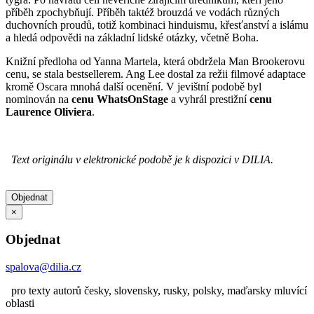
příběh zpochybňují. Příběh taktéž brouzdá ve vodách různých
duchovních proudů, totiž kombinaci hinduismu, křesťanství a islámu
a hledá odpovědi na základní lidské otázky, včetně Boha.
Knižní předloha od Yanna Martela, která obdržela Man Brookerovu
cenu, se stala bestsellerem. Ang Lee dostal za režii filmové adaptace
kromě Oscara mnohá další ocenění. V jevištní podobě byl
nominován na
cenu WhatsOnStage
a vyhrál prestižní
cenu
Laurence Oliviera
.
Text originálu v elektronické podobě je k dispozici v DILIA.
Objednat
×
Objednat
spalova@dilia.cz
pro texty autorů česky, slovensky, rusky, polsky, maďarsky mluvící
oblasti