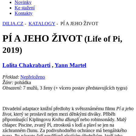
Novinky
Ke stažení
Kontakty
DILIA.CZ
-
KATALOGY
- PÍ A JEHO ŽIVOT
PÍ A JEHO ŽIVOT
(Life of Pi,
2019)
Lolita Chakrabarti
,
Yann Martel
Překlad:
Nepřeloženo
Žánr:
pohádka
Obsazení:
7 mužů, 3 ženy (+ vícero postav představujících tygra)
Divadelní adaptace knižní předlohy k světoznámému filmu
Pí a jeho
život
, který se proslavil nejen mezi dětskými diváky. Příběh
připomínající Kiplingovu
Knihu džunglí
nebo robinsonády. Malý
chlapec Piscine, zvaný Pí, ztroskotá s lodí a plaví se jen na
záchranném člunu. Za podivuhodného ochránce má bengálského
tygra. Po návratu čelí nevěřícně zírajícím úředníkům, kteří jeho