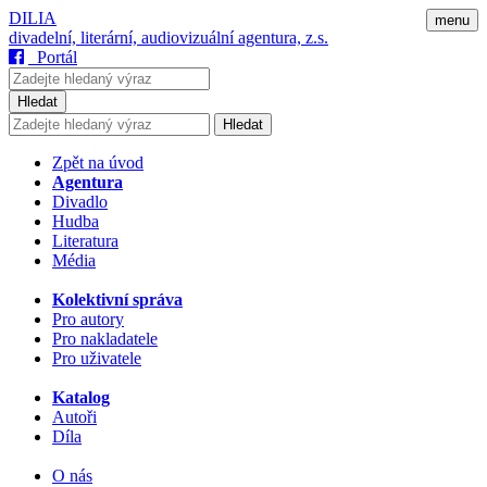
DILIA
menu
divadelní, literární, audiovizuální agentura, z.s.
Portál
Hledat
Hledat
Zpět na úvod
Agentura
Divadlo
Hudba
Literatura
Média
Kolektivní správa
Pro autory
Pro nakladatele
Pro uživatele
Katalog
Autoři
Díla
O nás