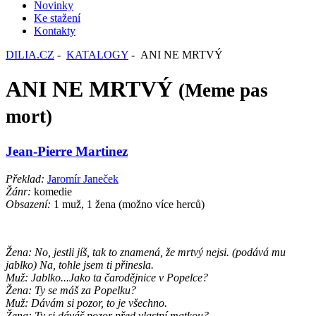
Novinky
Ke stažení
Kontakty
DILIA.CZ
-
KATALOGY
- ANI NE MRTVÝ
ANI NE MRTVÝ
(Meme pas
mort)
Jean-Pierre Martinez
Překlad:
Jaromír Janeček
Žánr:
komedie
Obsazení:
1 muž, 1 žena (možno více herců)
Žena: No, jestli jíš, tak to znamená, že mrtvý nejsi. (podává mu
jablko) Na, tohle jsem ti přinesla.
Muž: Jablko...Jako ta čarodějnice v Popelce?
Žena: Ty se máš za Popelku?
Muž: Dávám si pozor, to je všechno.
Žena: Ty si dáváš pozor před vlastní matkou?