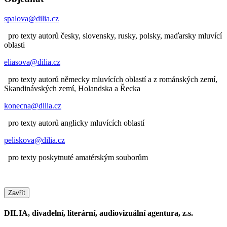
spalova@dilia.cz
pro texty autorů česky, slovensky, rusky, polsky, maďarsky mluvící
oblasti
eliasova@dilia.cz
pro texty autorů německy mluvících oblastí a z románských zemí,
Skandinávských zemí, Holandska a Řecka
konecna@dilia.cz
pro texty autorů anglicky mluvících oblastí
peliskova@dilia.cz
pro texty poskytnuté amatérským souborům
Zavřít
DILIA, divadelní, literární, audiovizuální agentura, z.s.