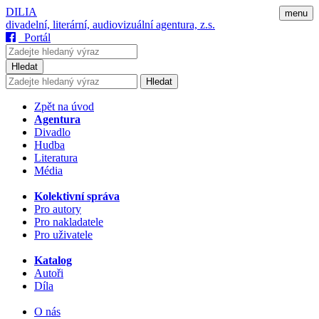
DILIA
menu
divadelní, literární, audiovizuální agentura, z.s.
Portál
Hledat
Hledat
Zpět na úvod
Agentura
Divadlo
Hudba
Literatura
Média
Kolektivní správa
Pro autory
Pro nakladatele
Pro uživatele
Katalog
Autoři
Díla
O nás