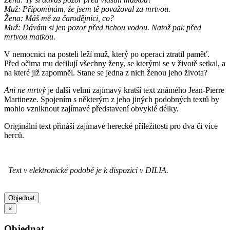
Muž: Připomínám, že jsem tě považoval za mrtvou.
Žena: Máš mě za čarodějnici, co?
Muž: Dávám si jen pozor před tichou vodou. Natož pak před
mrtvou matkou.
V nemocnici na posteli leží muž, který po operaci ztratil paměť.
Před očima mu defilují všechny ženy, se kterými se v životě setkal, a
na které již zapomněl. Stane se jedna z nich ženou jeho života?
Ani ne mrtvý
je další velmi zajímavý kratší text známého Jean-Pierre
Martineze. Spojením s některým z jeho jiných podobných textů by
mohlo vzniknout zajímavé představení obvyklé délky.
Originální text přináší zajímavé herecké příležitosti pro dva či více
herců.
Text v elektronické podobě je k dispozici v DILIA.
Objednat
×
Objednat