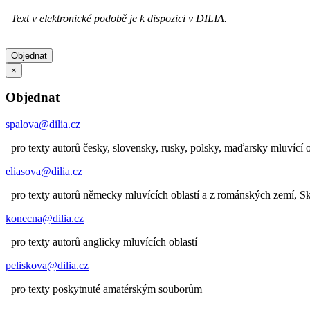
Text v elektronické podobě je k dispozici v DILIA.
Objednat
×
Objednat
spalova@dilia.cz
pro texty autorů česky, slovensky, rusky, polsky, maďarsky mluvící o
eliasova@dilia.cz
pro texty autorů německy mluvících oblastí a z románských zemí, 
konecna@dilia.cz
pro texty autorů anglicky mluvících oblastí
peliskova@dilia.cz
pro texty poskytnuté amatérským souborům