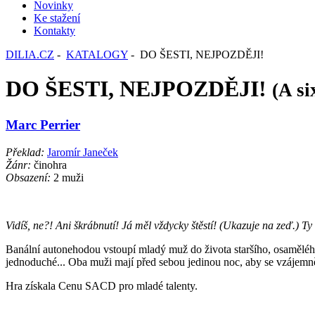
Novinky
Ke stažení
Kontakty
DILIA.CZ
-
KATALOGY
- DO ŠESTI, NEJPOZDĚJI!
DO ŠESTI, NEJPOZDĚJI!
(A si
Marc Perrier
Překlad:
Jaromír Janeček
Žánr:
činohra
Obsazení:
2 muži
Vidíš, ne?! Ani škrábnutí! Já měl vždycky štěstí! (Ukazuje na zeď.) Ty
Banální autonehodou vstoupí mladý muž do života staršího, osamělého,
jednoduché... Oba muži mají před sebou jedinou noc, aby se vzájemně
Hra získala Cenu SACD pro mladé talenty.