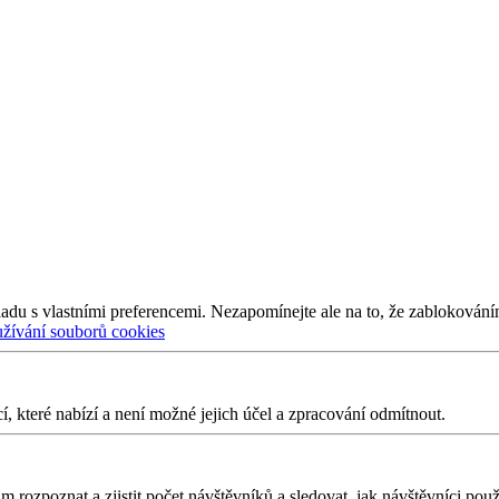
adu s vlastními preferencemi. Nezapomínejte ale na to, že zablokování
užívání souborů cookies
 které nabízí a není možné jejich účel a zpracování odmítnout.
 rozpoznat a zjistit počet návštěvníků a sledovat, jak návštěvníci po