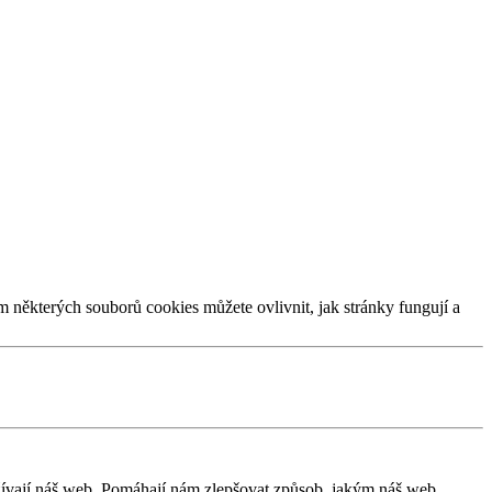
m některých souborů cookies můžete ovlivnit, jak stránky fungují a
užívají náš web. Pomáhají nám zlepšovat způsob, jakým náš web