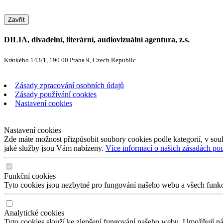
Zavřít
DILIA, divadelní, literární, audiovizuální agentura, z.s.
Krátkého 143/1, 190 00 Praha 9, Czech Republic
Zásady zpracování osobních údajů
Zásady používání cookies
Nastavení cookies
Nastavení cookies
Zde máte možnost přizpůsobit soubory cookies podle kategorií, v soul
jaké služby jsou Vám nabízeny.
Více informací o našich zásadách po
Funkční cookies
Tyto cookies jsou nezbytné pro fungování našeho webu a všech funkcí,
Analytické cookies
Tyto cookies slouží ke zlepšení fungování našeho webu. Umožňují nám