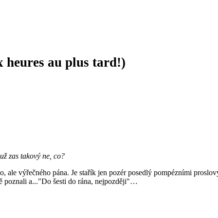
x heures au plus tard!)
 už zas takový ne, co?
 ale výřečného pána. Je stařík jen pozér posedlý pompézními proslovy?
 poznali a..."Do šesti do rána, nejpozději"…