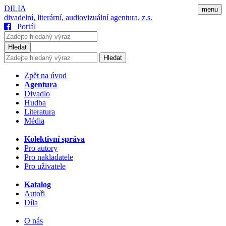
DILIA
menu
divadelní, literární, audiovizuální agentura, z.s.
Portál
Hledat
Hledat
Zpět na úvod
Agentura
Divadlo
Hudba
Literatura
Média
Kolektivní správa
Pro autory
Pro nakladatele
Pro uživatele
Katalog
Autoři
Díla
O nás