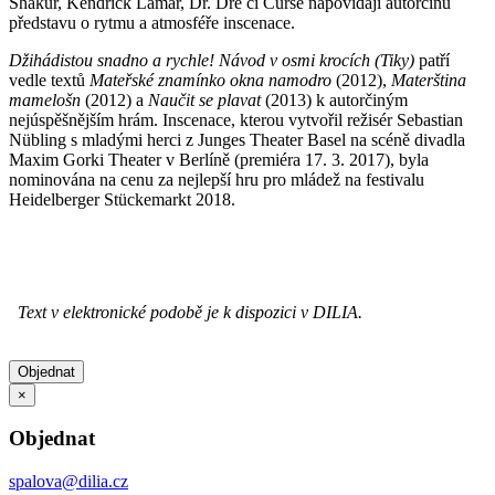
Shakur, Kendrick Lamar, Dr. Dre či Curse napovídají autorčinu
představu o rytmu a atmosféře inscenace.
Džihádistou snadno a rychle! Návod v osmi krocích (Tiky)
patří
vedle textů
Mateřské znamínko okna namodro
(2012),
Materština
mamelošn
(2012) a
Naučit se plavat
(2013) k autorčiným
nejúspěšnějším hrám. Inscenace, kterou vytvořil režisér Sebastian
Nübling s mladými herci z Junges Theater Basel na scéně divadla
Maxim Gorki Theater v Berlíně (premiéra 17. 3. 2017), byla
nominována na cenu za nejlepší hru pro mládež na festivalu
Heidelberger Stückemarkt 2018.
Text v elektronické podobě je k dispozici v DILIA.
Objednat
×
Objednat
spalova@dilia.cz