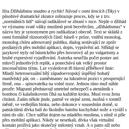
Hra
Džihádistou snadno a rychle! Návod v osmi krocích (Tiky)
v
působivé dramatické zkratce zobrazuje proces, kdy se z tzv.
„normálních lidí“ stávají radikálové se zbraní v ruce. Nejde o džihád
ve významu svaté války muslimů proti bezvěrcům, „džihádismus“ v
názvu hry je synonymem pro radikalizaci obecně. Text se skládá z
osmi formálně různorodých částí: báseň v próze, vnitřní monolog,
monolog chóru adresovaný publiku, dialog sestávající ze zpráv
posílaných přes mobilní aplikaci, dopis, vyprávění ad. Střídají se
jazykové styly od básnického přes hovorový až po vulgarismy a
hrubé expresivní vyjadřování. Autorka neurčila počet postav ani
mluvčí jednotlivých replik, a ponechává tak velký prostor
inscenačnímu týmu. Lze vysledovat tři hlavní příběhové linie:
Mladý heterosexuální bílý západoevropský úspěšný bohatý
manželský pár, on – zaměstnanec na lukrativní pozici v prosperující
firmě, ona – spisovatelka na volné noze. Jednou ráno muž náhle
prozře: Migranti představují smrtelné nebezpečí a atentátník s
bombou či kalašnikovem číhá na každém kroku. Musí svou ženu
chránit. Zatím někde jinde, patrně ve stejné zemi, možná v tomtéž
městě, ve vedlejším bloku, nebo dokonce v sousedním domě, si
patnáctiletá dívka balí do školního batohu kuchyňské nože a vyráží s
nimi do ulic. Chce udělat dojem na mladého muslima, s nímž si píše
přes mobilní aplikaci. Nikdy se nesetkali, dívka však virtuální
kontakt prožívá jako skutečný milostný vztah. A o patro níž nebo