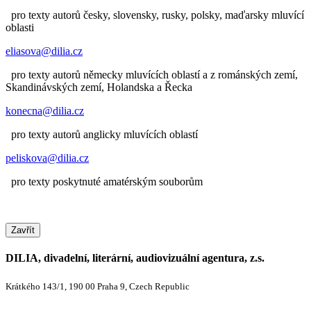
pro texty autorů česky, slovensky, rusky, polsky, maďarsky mluvící
oblasti
eliasova@dilia.cz
pro texty autorů německy mluvících oblastí a z románských zemí,
Skandinávských zemí, Holandska a Řecka
konecna@dilia.cz
pro texty autorů anglicky mluvících oblastí
peliskova@dilia.cz
pro texty poskytnuté amatérským souborům
Zavřít
DILIA, divadelní, literární, audiovizuální agentura, z.s.
Krátkého 143/1, 190 00 Praha 9, Czech Republic