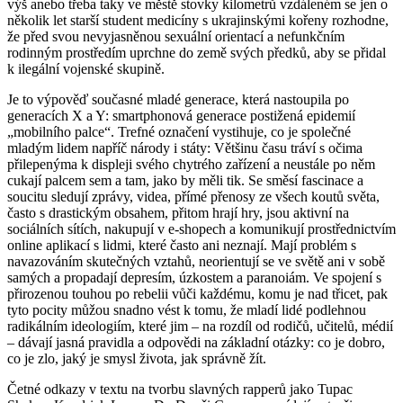
výš anebo třeba taky ve městě stovky kilometrů vzdáleném se jen o
několik let starší student medicíny s ukrajinskými kořeny rozhodne,
že před svou nevyjasněnou sexuální orientací a nefunkčním
rodinným prostředím uprchne do země svých předků, aby se přidal
k ilegální vojenské skupině.
Je to výpověď současné mladé generace, která nastoupila po
generacích X a Y: smartphonová generace postižená epidemií
„mobilního palce“. Trefné označení vystihuje, co je společné
mladým lidem napříč národy i státy: Většinu času tráví s očima
přilepenýma k displeji svého chytrého zařízení a neustále po něm
cukají palcem sem a tam, jako by měli tik. Se směsí fascinace a
soucitu sledují zprávy, videa, přímé přenosy ze všech koutů světa,
často s drastickým obsahem, přitom hrají hry, jsou aktivní na
sociálních sítích, nakupují v e-shopech a komunikují prostřednictvím
online aplikací s lidmi, které často ani neznají. Mají problém s
navazováním skutečných vztahů, neorientují se ve světě ani v sobě
samých a propadají depresím, úzkostem a paranoiám. Ve spojení s
přirozenou touhou po rebelii vůči každému, komu je nad třicet, pak
tyto pocity můžou snadno vést k tomu, že mladí lidé podlehnou
radikálním ideologiím, které jim – na rozdíl od rodičů, učitelů, médií
– dávají jasná pravidla a odpovědi na základní otázky: co je dobro,
co je zlo, jaký je smysl života, jak správně žít.
Četné odkazy v textu na tvorbu slavných rapperů jako Tupac