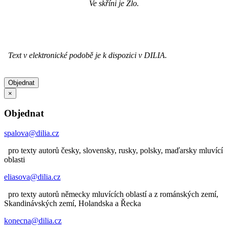
Ve skříni je Zlo.
Text v elektronické podobě je k dispozici v DILIA.
Objednat
×
Objednat
spalova@dilia.cz
pro texty autorů česky, slovensky, rusky, polsky, maďarsky mluvící
oblasti
eliasova@dilia.cz
pro texty autorů německy mluvících oblastí a z románských zemí,
Skandinávských zemí, Holandska a Řecka
konecna@dilia.cz