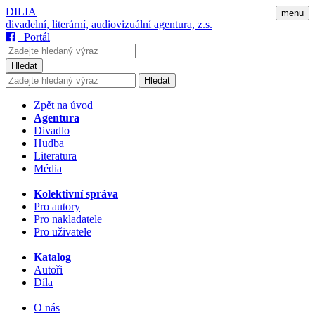
DILIA
menu
divadelní, literární, audiovizuální agentura, z.s.
Portál
Hledat
Hledat
Zpět na úvod
Agentura
Divadlo
Hudba
Literatura
Média
Kolektivní správa
Pro autory
Pro nakladatele
Pro uživatele
Katalog
Autoři
Díla
O nás