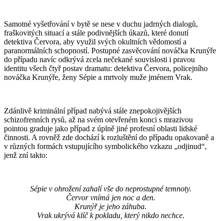
Samotné vyšetřování v bytě se nese v duchu jadrných dialogů,
fraškovitých situací a stále podivnějších úkazů, které donutí
detektiva Červora, aby využil svých okultních vědomostí a
paranormálních schopností. Postupné zasvěcování nováčka Krunýře
do případu navíc odkrývá zcela nečekané souvislosti i pravou
identitu všech čtyř postav dramatu: detektiva Červora, policejního
nováčka Krunýře, ženy Sépie a mrtvoly muže jménem Vrak.
Zdánlivě kriminální případ nabývá stále znepokojivějších
schizofrenních rysů, až na svém otevřeném konci s mrazivou
pointou graduje jako případ z úplně jiné profesní oblasti lidské
činnosti. A rovněž zde dochází k rozluštění do případu opakovaně a
v různých formách vstupujícího symbolického vzkazu „odjinud“,
jenž zní takto:
Sépie v ohrožení zahalí vše do neprostupné temnoty.
Červor vnímá jen noc a den.
Krunýř je jeho záhuba.
Vrak ukrývá klíč k pokladu, který nikdo nechce.