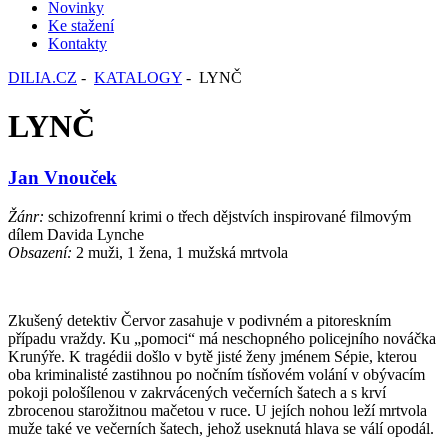
Novinky
Ke stažení
Kontakty
DILIA.CZ
-
KATALOGY
- LYNČ
LYNČ
Jan Vnouček
Žánr:
schizofrenní krimi o třech dějstvích inspirované filmovým
dílem Davida Lynche
Obsazení:
2 muži, 1 žena, 1 mužská mrtvola
Zkušený detektiv Červor zasahuje v podivném a pitoreskním
případu vraždy. Ku „pomoci“ má neschopného policejního nováčka
Krunýře. K tragédii došlo v bytě jisté ženy jménem Sépie, kterou
oba kriminalisté zastihnou po nočním tísňovém volání v obývacím
pokoji pološílenou v zakrvácených večerních šatech a s krví
zbrocenou starožitnou mačetou v ruce. U jejích nohou leží mrtvola
muže také ve večerních šatech, jehož useknutá hlava se válí opodál.