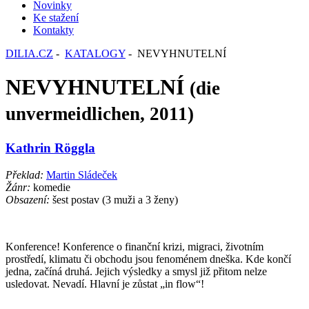
Novinky
Ke stažení
Kontakty
DILIA.CZ
-
KATALOGY
- NEVYHNUTELNÍ
NEVYHNUTELNÍ
(die
unvermeidlichen, 2011)
Kathrin Röggla
Překlad:
Martin Sládeček
Žánr:
komedie
Obsazení:
šest postav (3 muži a 3 ženy)
Konference! Konference o finanční krizi, migraci, životním
prostředí, klimatu či obchodu jsou fenoménem dneška. Kde končí
jedna, začíná druhá. Jejich výsledky a smysl již přitom nelze
usledovat. Nevadí. Hlavní je zůstat „in flow“!