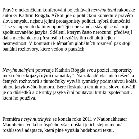
Právě o nekončícím konferování pojednávají
nevyhnutelní
rakouské
autorky Kathrin Röggla. Ačkoli jde o politickou komedii v pravém
slova smyslu, nejsou jejími protagonisty politici, nýbrž tlumočníci.
Ti se vstupem do kabiny opouštějí sebe samé a stávají se nástroji
zpolitizovaného jazyka. Sdělení, kterým často nerozumí, předávají
dál s mechanickou přesností a bezděky tím odhalují jejich
nesmyslnost. V kontrastu k tématům globálních rozměrů pak stojí
banální rozhovory, které vedou o pauzách.
Nevyhnutelnými
potvrzuje Kathrin Röggla svou pozici „reportérky
mezi německojazyčnými dramatiky“. Na základě vlastních rešerší a
četných rozhovorů s tlumočníky vytváří rytmicky podmanivou koláž
plnou jazykového humoru. Bere floskule a termíny za slovo, dovádí
je do důsledků a z kritiky jazyka činí poutavou kritiku společnosti,
která ho používá.
Premiéra
nevyhnutelných
se konala roku 2011 v Nationaltheater
Mannheim. Velkého úspěchu však došla i jejich stejnojmenná
rozhlasová adaptace, která plně využila hudebnosti textu.