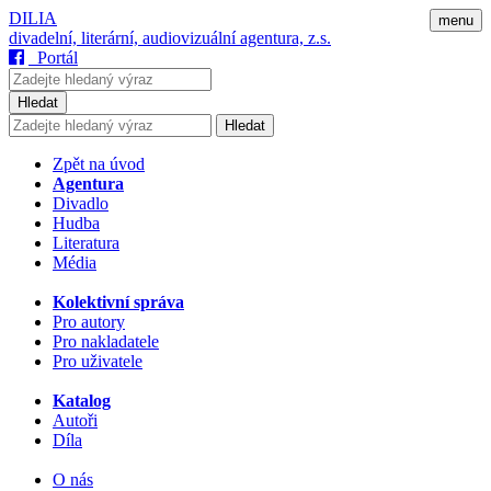
DILIA
menu
divadelní, literární, audiovizuální agentura, z.s.
Portál
Hledat
Hledat
Zpět na úvod
Agentura
Divadlo
Hudba
Literatura
Média
Kolektivní správa
Pro autory
Pro nakladatele
Pro uživatele
Katalog
Autoři
Díla
O nás