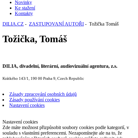
Novinky
Ke stažení
Kontakty
DILIA.CZ
-
ZASTUPOVANÍ AUTOŘI
- Tožička Tomáš
Tožička, Tomáš
DILIA, divadelní, literární, audiovizuální agentura, z.s.
Krátkého 143/1, 190 00 Praha 9, Czech Republic
Zásady zpracování osobních údajů
Zásady používání cookies
Nastavení cookies
Nastavení cookies
Zde máte možnost přizpůsobit soubory cookies podle kategorií, v
souladu s vlastními preferencemi. Nezapomínejte ale na to, že