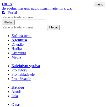
DILIA
menu
divadelní, literární, audiovizuální agentura, z.s.
Portál
Hledat
Hledat
Zpět na úvod
Agentura
Divadlo
Hudba
Literatura
Média
Kolektivní správa
Pro autory
Pro nakladatele
Pro uživatele
Katalog
Autoři
Díla
O nás