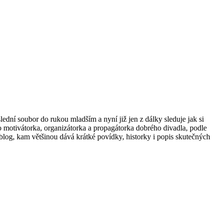
ední soubor do rukou mladším a nyní již jen z dálky sleduje jak si
o motivátorka, organizátorka a propagátorka dobrého divadla, podle
 a blog, kam většinou dává krátké povídky, historky i popis skutečných