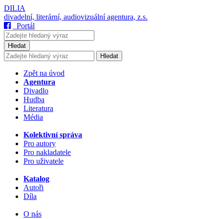
DILIA
divadelní, literární, audiovizuální agentura, z.s.
Portál
Hledat
Hledat
Zpět na úvod
Agentura
Divadlo
Hudba
Literatura
Média
Kolektivní správa
Pro autory
Pro nakladatele
Pro uživatele
Katalog
Autoři
Díla
O nás