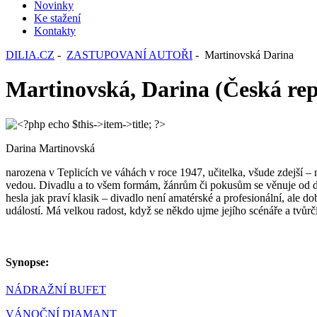
Novinky
Ke stažení
Kontakty
DILIA.CZ
-
ZASTUPOVANÍ AUTOŘI
- Martinovská Darina
Martinovská, Darina (Česká rep
Darina Martinovská
narozena v Teplicích ve váhách v roce 1947, učitelka, všude zdejší – 
vedou. Divadlu a to všem formám, žánrům či pokusům se věnuje od děts
hesla jak praví klasik – divadlo není amatérské a profesionální, ale do
událostí. Má velkou radost, když se někdo ujme jejího scénáře a tvůr
Synopse:
NÁDRAŽNÍ BUFET
VÁNOČNÍ DIAMANT