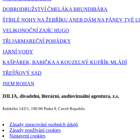
DOBRODRUŽSTVÍ ČMELÁKA BRUNDIBÁRA
ŠTÍHLÉ NOHY NA ŽEBŘÍKU ANEB DÁM NA PÁNEV TVÉ 
VELIKONOČNÍ ZAJÍC HUGO
TŘI JARMAREČNÍ POHÁDKY
JARNÍ VODY
KAŠPÁREK, BABIČKA A KOUZELNÝ KUFŘÍK MLÁDÍ
TŘEŠŇOVÝ SAD
JSEM ROHAN
DILIA, divadelní, literární, audiovizuální agentura, z.s.
Krátkého 143/1, 190 00 Praha 9, Czech Republic
Zásady zpracování osobních údajů
Zásady používání cookies
Nastavení cookies