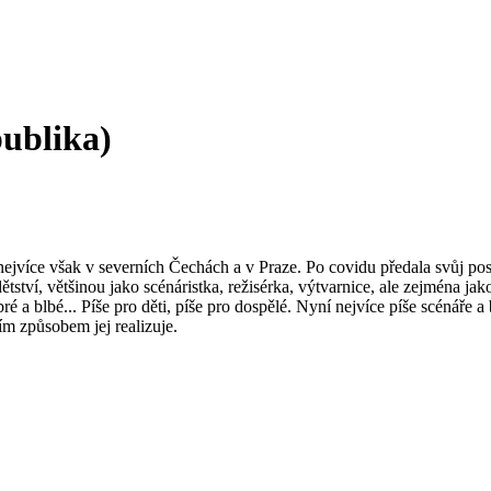
ublika)
nejvíce však v severních Čechách a v Praze. Po covidu předala svůj posl
tví, většinou jako scénáristka, režisérka, výtvarnice, ale zejména jak
bré a blbé... Píše pro děti, píše pro dospělé. Nyní nejvíce píše scénáře
čím způsobem jej realizuje.