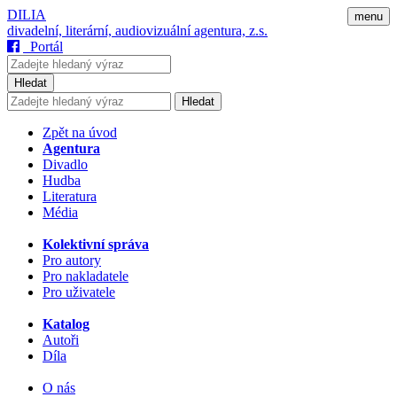
DILIA
menu
divadelní, literární, audiovizuální agentura, z.s.
Portál
Hledat
Hledat
Zpět na úvod
Agentura
Divadlo
Hudba
Literatura
Média
Kolektivní správa
Pro autory
Pro nakladatele
Pro uživatele
Katalog
Autoři
Díla
O nás