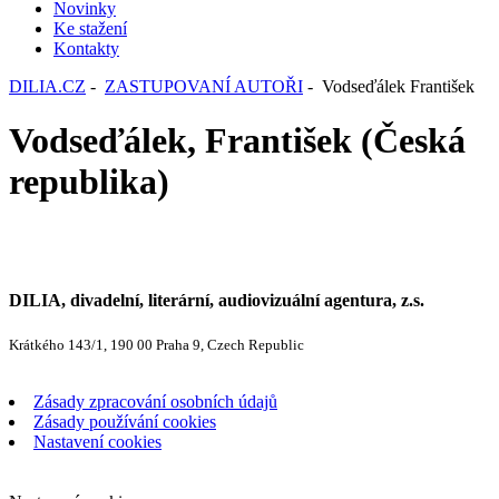
Novinky
Ke stažení
Kontakty
DILIA.CZ
-
ZASTUPOVANÍ AUTOŘI
- Vodseďálek František
Vodseďálek, František (Česká
republika)
DILIA, divadelní, literární, audiovizuální agentura, z.s.
Krátkého 143/1, 190 00 Praha 9, Czech Republic
Zásady zpracování osobních údajů
Zásady používání cookies
Nastavení cookies