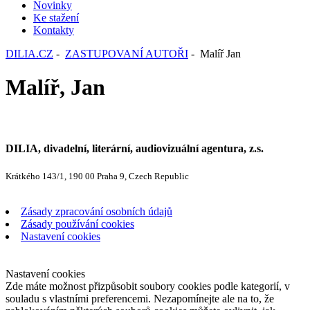
Novinky
Ke stažení
Kontakty
DILIA.CZ
-
ZASTUPOVANÍ AUTOŘI
- Malíř Jan
Malíř, Jan
DILIA, divadelní, literární, audiovizuální agentura, z.s.
Krátkého 143/1, 190 00 Praha 9, Czech Republic
Zásady zpracování osobních údajů
Zásady používání cookies
Nastavení cookies
Nastavení cookies
Zde máte možnost přizpůsobit soubory cookies podle kategorií, v
souladu s vlastními preferencemi. Nezapomínejte ale na to, že