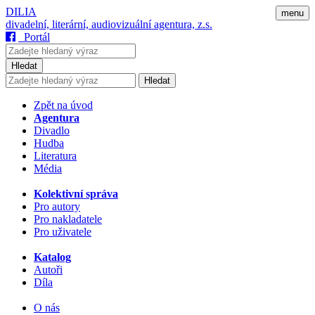
DILIA
menu
divadelní, literární, audiovizuální agentura, z.s.
Portál
Hledat
Hledat
Zpět na úvod
Agentura
Divadlo
Hudba
Literatura
Média
Kolektivní správa
Pro autory
Pro nakladatele
Pro uživatele
Katalog
Autoři
Díla
O nás