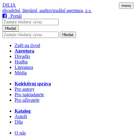
DILIA
menu
divadelní, literární, audiovizuální agentura, z.s.
Portál
Hledat
Hledat
Zpět na úvod
Agentura
Divadlo
Hudba
Literatura
Média
Kolektivní správa
Pro autory
Pro nakladatele
Pro uživatele
Katalog
Autoři
Díla
O nás