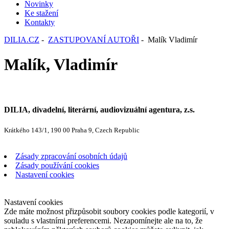
Novinky
Ke stažení
Kontakty
DILIA.CZ
-
ZASTUPOVANÍ AUTOŘI
- Malík Vladimír
Malík, Vladimír
DILIA, divadelní, literární, audiovizuální agentura, z.s.
Krátkého 143/1, 190 00 Praha 9, Czech Republic
Zásady zpracování osobních údajů
Zásady používání cookies
Nastavení cookies
Nastavení cookies
Zde máte možnost přizpůsobit soubory cookies podle kategorií, v
souladu s vlastními preferencemi. Nezapomínejte ale na to, že