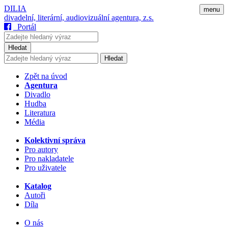
DILIA
menu
divadelní, literární, audiovizuální agentura, z.s.
Portál
Hledat
Hledat
Zpět na úvod
Agentura
Divadlo
Hudba
Literatura
Média
Kolektivní správa
Pro autory
Pro nakladatele
Pro uživatele
Katalog
Autoři
Díla
O nás