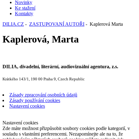
Novinky
Ke stažení
Kontakty
DILIA.CZ
-
ZASTUPOVANÍ AUTOŘI
- Kaplerová Marta
Kaplerová, Marta
DILIA, divadelní, literární, audiovizuální agentura, z.s.
Krátkého 143/1, 190 00 Praha 9, Czech Republic
Zásady zpracování osobních údajů
Zásady používání cookies
Nastavení cookies
Nastavení cookies
Zde máte možnost přizpůsobit soubory cookies podle kategorií, v
souladu s vlastními preferencemi. Nezapomínejte ale na to, že