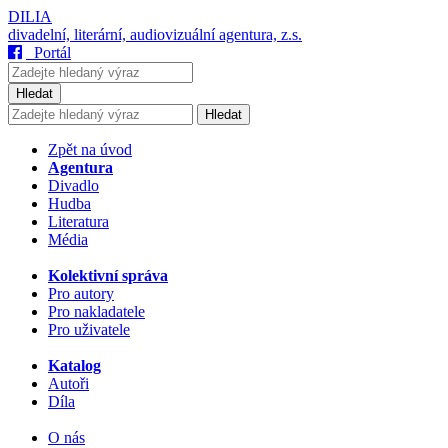
DILIA
divadelní, literární, audiovizuální agentura, z.s.
Portál
Hledat
Hledat
Zpět na úvod
Agentura
Divadlo
Hudba
Literatura
Média
Kolektivní správa
Pro autory
Pro nakladatele
Pro uživatele
Katalog
Autoři
Díla
O nás