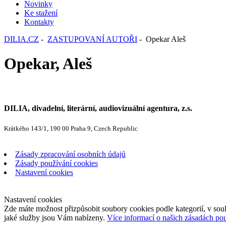
Novinky
Ke stažení
Kontakty
DILIA.CZ
-
ZASTUPOVANÍ AUTOŘI
- Opekar Aleš
Opekar, Aleš
DILIA, divadelní, literární, audiovizuální agentura, z.s.
Krátkého 143/1, 190 00 Praha 9, Czech Republic
Zásady zpracování osobních údajů
Zásady používání cookies
Nastavení cookies
Nastavení cookies
Zde máte možnost přizpůsobit soubory cookies podle kategorií, v soul
jaké služby jsou Vám nabízeny.
Více informací o našich zásadách po