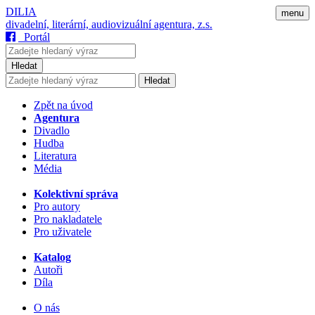
DILIA
menu
divadelní, literární, audiovizuální agentura, z.s.
Portál
Hledat
Hledat
Zpět na úvod
Agentura
Divadlo
Hudba
Literatura
Média
Kolektivní správa
Pro autory
Pro nakladatele
Pro uživatele
Katalog
Autoři
Díla
O nás