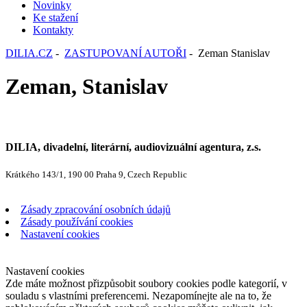
Novinky
Ke stažení
Kontakty
DILIA.CZ
-
ZASTUPOVANÍ AUTOŘI
- Zeman Stanislav
Zeman, Stanislav
DILIA, divadelní, literární, audiovizuální agentura, z.s.
Krátkého 143/1, 190 00 Praha 9, Czech Republic
Zásady zpracování osobních údajů
Zásady používání cookies
Nastavení cookies
Nastavení cookies
Zde máte možnost přizpůsobit soubory cookies podle kategorií, v
souladu s vlastními preferencemi. Nezapomínejte ale na to, že