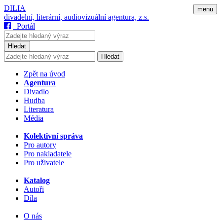
DILIA
menu
divadelní, literární, audiovizuální agentura, z.s.
Portál
Hledat
Hledat
Zpět na úvod
Agentura
Divadlo
Hudba
Literatura
Média
Kolektivní správa
Pro autory
Pro nakladatele
Pro uživatele
Katalog
Autoři
Díla
O nás