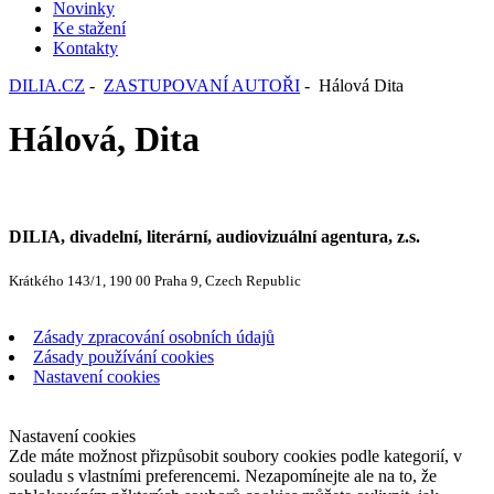
Novinky
Ke stažení
Kontakty
DILIA.CZ
-
ZASTUPOVANÍ AUTOŘI
- Hálová Dita
Hálová, Dita
DILIA, divadelní, literární, audiovizuální agentura, z.s.
Krátkého 143/1, 190 00 Praha 9, Czech Republic
Zásady zpracování osobních údajů
Zásady používání cookies
Nastavení cookies
Nastavení cookies
Zde máte možnost přizpůsobit soubory cookies podle kategorií, v
souladu s vlastními preferencemi. Nezapomínejte ale na to, že