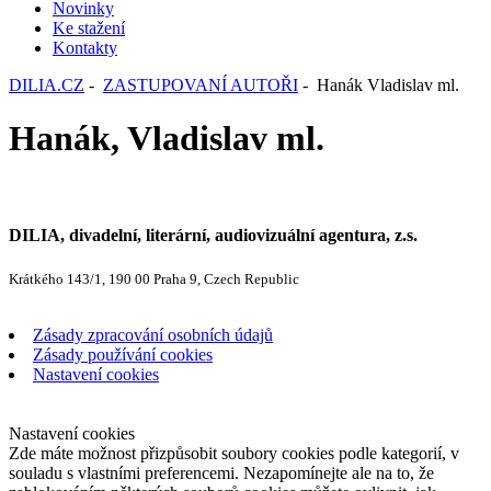
Novinky
Ke stažení
Kontakty
DILIA.CZ
-
ZASTUPOVANÍ AUTOŘI
- Hanák Vladislav ml.
Hanák, Vladislav ml.
DILIA, divadelní, literární, audiovizuální agentura, z.s.
Krátkého 143/1, 190 00 Praha 9, Czech Republic
Zásady zpracování osobních údajů
Zásady používání cookies
Nastavení cookies
Nastavení cookies
Zde máte možnost přizpůsobit soubory cookies podle kategorií, v
souladu s vlastními preferencemi. Nezapomínejte ale na to, že