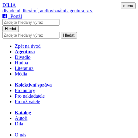
DILIA
menu
divadelní, literární, audiovizuální agentura, z.s.
Portál
Hledat
Hledat
Zpět na úvod
Agentura
Divadlo
Hudba
Literatura
Média
Kolektivní správa
Pro autory
Pro nakladatele
Pro uživatele
Katalog
Autoři
Díla
O nás