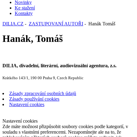
Novinky
Ke stažení
Kontakty
DILIA.CZ
-
ZASTUPOVANÍ AUTOŘI
- Hanák Tomáš
Hanák, Tomáš
DILIA, divadelní, literární, audiovizuální agentura, z.s.
Krátkého 143/1, 190 00 Praha 9, Czech Republic
Zásady zpracování osobních údajů
Zásady používání cookies
Nastavení cookies
Nastavení cookies
Zde máte možnost přizpůsobit soubory cookies podle kategorií, v
souladu s vlastními preferencemi. Nezapomínejte ale na to, že