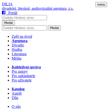
DILIA
menu
divadelní, literární, audiovizuální agentura, z.s.
Portál
Hledat
Hledat
Zpět na úvod
Agentura
Divadlo
Hudba
Literatura
Média
Kolektivní správa
Pro autory
Pro nakladatele
Pro uživatele
Katalog
Autoři
Díla
O nás