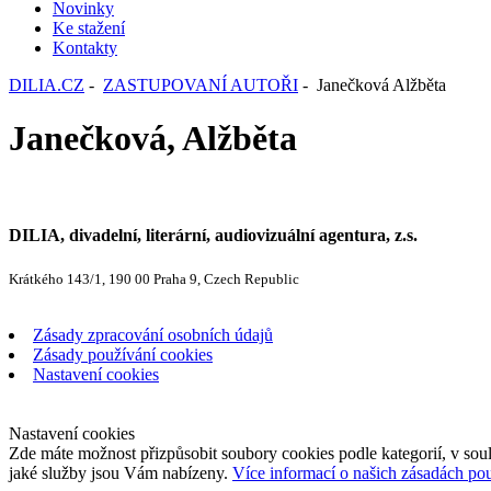
Novinky
Ke stažení
Kontakty
DILIA.CZ
-
ZASTUPOVANÍ AUTOŘI
- Janečková Alžběta
Janečková, Alžběta
DILIA, divadelní, literární, audiovizuální agentura, z.s.
Krátkého 143/1, 190 00 Praha 9, Czech Republic
Zásady zpracování osobních údajů
Zásady používání cookies
Nastavení cookies
Nastavení cookies
Zde máte možnost přizpůsobit soubory cookies podle kategorií, v soul
jaké služby jsou Vám nabízeny.
Více informací o našich zásadách po