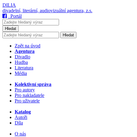
DILIA
divadelní, literární, audiovizuální agentura, z.s.
Portál
Hledat
Hledat
Zpět na úvod
Agentura
Divadlo
Hudba
Literatura
Média
Kolektivní správa
Pro autory
Pro nakladatele
Pro uživatele
Katalog
Autoři
Díla
O nás