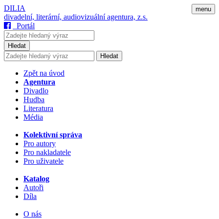
DILIA
menu
divadelní, literární, audiovizuální agentura, z.s.
Portál
Hledat
Hledat
Zpět na úvod
Agentura
Divadlo
Hudba
Literatura
Média
Kolektivní správa
Pro autory
Pro nakladatele
Pro uživatele
Katalog
Autoři
Díla
O nás