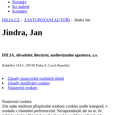
Novinky
Ke stažení
Kontakty
DILIA.CZ
-
ZASTUPOVANÍ AUTOŘI
- Jindra Jan
Jindra, Jan
DILIA, divadelní, literární, audiovizuální agentura, z.s.
Krátkého 143/1, 190 00 Praha 9, Czech Republic
Zásady zpracování osobních údajů
Zásady používání cookies
Nastavení cookies
Nastavení cookies
Zde máte možnost přizpůsobit soubory cookies podle kategorií, v
souladu s vlastními preferencemi. Nezapomínejte ale na to, že