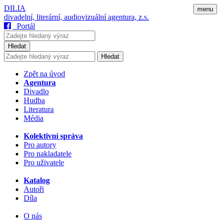
DILIA
menu
divadelní, literární, audiovizuální agentura, z.s.
Portál
Hledat
Hledat
Zpět na úvod
Agentura
Divadlo
Hudba
Literatura
Média
Kolektivní správa
Pro autory
Pro nakladatele
Pro uživatele
Katalog
Autoři
Díla
O nás