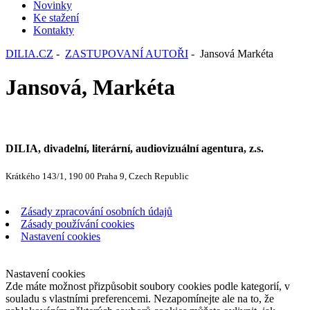
Novinky
Ke stažení
Kontakty
DILIA.CZ
-
ZASTUPOVANÍ AUTOŘI
- Jansová Markéta
Jansová, Markéta
DILIA, divadelní, literární, audiovizuální agentura, z.s.
Krátkého 143/1, 190 00 Praha 9, Czech Republic
Zásady zpracování osobních údajů
Zásady používání cookies
Nastavení cookies
Nastavení cookies
Zde máte možnost přizpůsobit soubory cookies podle kategorií, v
souladu s vlastními preferencemi. Nezapomínejte ale na to, že