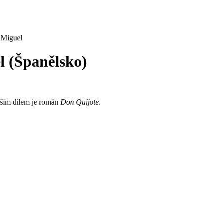
 Miguel
l (Španělsko)
jším dílem je román
Don Quijote
.