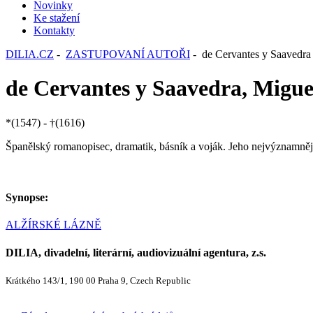
Novinky
Ke stažení
Kontakty
DILIA.CZ
-
ZASTUPOVANÍ AUTOŘI
- de Cervantes y Saavedra
de Cervantes y Saavedra, Migue
*(1547) - †(1616)
Španělský romanopisec, dramatik, básník a voják. Jeho nejvýznamně
Synopse:
ALŽÍRSKÉ LÁZNĚ
DILIA, divadelní, literární, audiovizuální agentura, z.s.
Krátkého 143/1, 190 00 Praha 9, Czech Republic