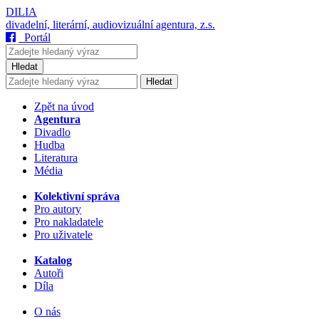
DILIA
divadelní, literární, audiovizuální agentura, z.s.
Portál
Hledat
Hledat
Zpět na úvod
Agentura
Divadlo
Hudba
Literatura
Média
Kolektivní správa
Pro autory
Pro nakladatele
Pro uživatele
Katalog
Autoři
Díla
O nás