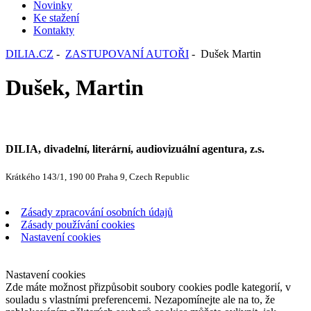
Novinky
Ke stažení
Kontakty
DILIA.CZ
-
ZASTUPOVANÍ AUTOŘI
- Dušek Martin
Dušek, Martin
DILIA, divadelní, literární, audiovizuální agentura, z.s.
Krátkého 143/1, 190 00 Praha 9, Czech Republic
Zásady zpracování osobních údajů
Zásady používání cookies
Nastavení cookies
Nastavení cookies
Zde máte možnost přizpůsobit soubory cookies podle kategorií, v
souladu s vlastními preferencemi. Nezapomínejte ale na to, že