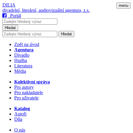
DILIA
menu
divadelní, literární, audiovizuální agentura, z.s.
Portál
Hledat
Hledat
Zpět na úvod
Agentura
Divadlo
Hudba
Literatura
Média
Kolektivní správa
Pro autory
Pro nakladatele
Pro uživatele
Katalog
Autoři
Díla
O nás