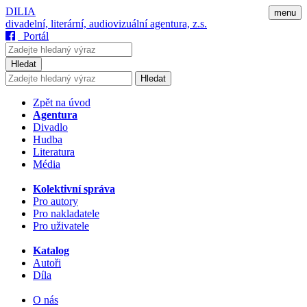
DILIA
menu
divadelní, literární, audiovizuální agentura, z.s.
Portál
Hledat
Hledat
Zpět na úvod
Agentura
Divadlo
Hudba
Literatura
Média
Kolektivní správa
Pro autory
Pro nakladatele
Pro uživatele
Katalog
Autoři
Díla
O nás