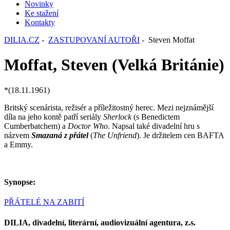
Novinky
Ke stažení
Kontakty
DILIA.CZ
-
ZASTUPOVANÍ AUTOŘI
- Steven Moffat
Moffat, Steven (Velká Británie)
*(18.11.1961)
Britský scenárista, režisér a příležitostný herec. Mezi nejznámější
díla na jeho kontě patří seriály
Sherlock
(s Benedictem
Cumberbatchem) a
Doctor Who
. Napsal také divadelní hru s
názvem
Smazaná z přátel
(
The Unfriend
). Je držitelem cen BAFTA
a Emmy.
Synopse:
PŘÁTELÉ NA ZABITÍ
DILIA, divadelní, literární, audiovizuální agentura, z.s.