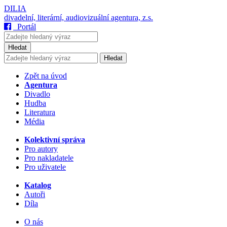
DILIA
divadelní, literární, audiovizuální agentura, z.s.
Portál
Hledat
Hledat
Zpět na úvod
Agentura
Divadlo
Hudba
Literatura
Média
Kolektivní správa
Pro autory
Pro nakladatele
Pro uživatele
Katalog
Autoři
Díla
O nás