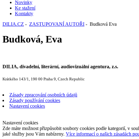
Novinky
Ke stažení
Kontakty
DILIA.CZ
-
ZASTUPOVANÍ AUTOŘI
- Budková Eva
Budková, Eva
DILIA, divadelní, literární, audiovizuální agentura, z.s.
Krátkého 143/1, 190 00 Praha 9, Czech Republic
Zásady zpracování osobních údajů
Zásady používání cookies
Nastavení cookies
Nastavení cookies
Zde máte možnost přizpůsobit soubory cookies podle kategorií, v soul
jaké služby jsou Vám nabízeny.
Více informací o našich zásadách po