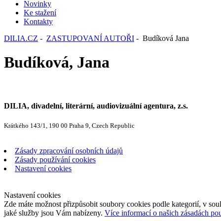
Novinky
Ke stažení
Kontakty
DILIA.CZ
-
ZASTUPOVANÍ AUTOŘI
- Budíková Jana
Budíková, Jana
DILIA, divadelní, literární, audiovizuální agentura, z.s.
Krátkého 143/1, 190 00 Praha 9, Czech Republic
Zásady zpracování osobních údajů
Zásady používání cookies
Nastavení cookies
Nastavení cookies
Zde máte možnost přizpůsobit soubory cookies podle kategorií, v soul
jaké služby jsou Vám nabízeny.
Více informací o našich zásadách po