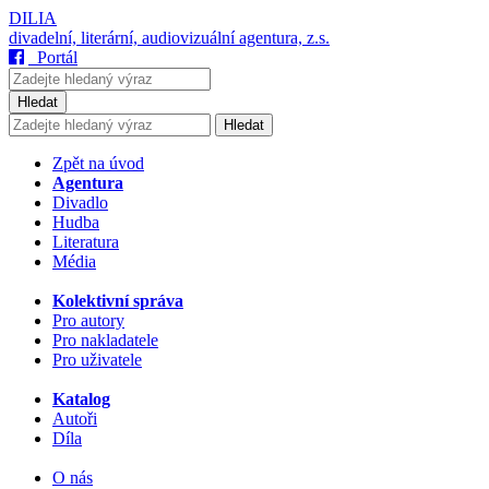
DILIA
divadelní, literární, audiovizuální agentura, z.s.
Portál
Hledat
Hledat
Zpět na úvod
Agentura
Divadlo
Hudba
Literatura
Média
Kolektivní správa
Pro autory
Pro nakladatele
Pro uživatele
Katalog
Autoři
Díla
O nás