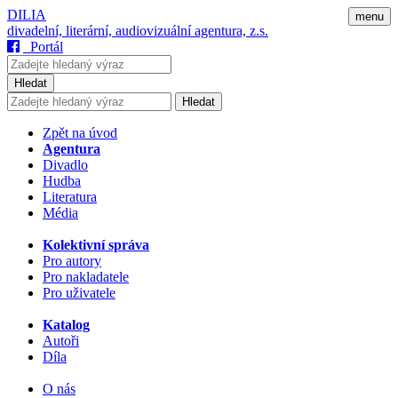
DILIA
menu
divadelní, literární, audiovizuální agentura, z.s.
Portál
Hledat
Hledat
Zpět na úvod
Agentura
Divadlo
Hudba
Literatura
Média
Kolektivní správa
Pro autory
Pro nakladatele
Pro uživatele
Katalog
Autoři
Díla
O nás