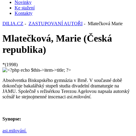
Novinky
Ke stažení
Kontakty
DILIA.CZ
-
ZASTUPOVANÍ AUTOŘI
- Mlatečková Marie
Mlatečková, Marie (Česká
republika)
*(1998)
Absolventka Biskupského gymnázia v Brně. V současné době
dokončuje bakalářský stupeň studia divadelní dramaturgie na
JAMU. Společně s režisérkou Terezou Agelovou napsala autorský
scénář ke stejnojmenné inscenaci
asi.milování
.
Synopse:
asi.milování.