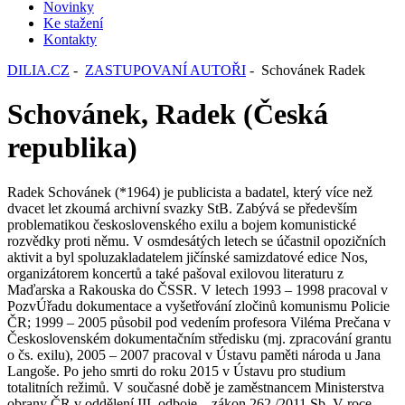
Novinky
Ke stažení
Kontakty
DILIA.CZ
-
ZASTUPOVANÍ AUTOŘI
- Schovánek Radek
Schovánek, Radek (Česká
republika)
Radek Schovánek (*1964) je publicista a badatel, který více než
dvacet let zkoumá archivní svazky StB. Zabývá se především
problematikou československého exilu a bojem komunistické
rozvědky proti němu. V osmdesátých letech se účastnil opozičních
aktivit a byl spoluzakladatelem jičínské samizdatové edice Nos,
organizátorem koncertů a také pašoval exilovou literaturu z
Maďarska a Rakouska do ČSSR. V letech 1993 – 1998 pracoval v
PozvÚřadu dokumentace a vyšetřování zločinů komunismu Policie
ČR; 1999 – 2005 působil pod vedením profesora Viléma Prečana v
Československém dokumentačním středisku (mj. zpracování grantu
o čs. exilu), 2005 – 2007 pracoval v Ústavu paměti národa u Jana
Langoše. Po jeho smrti do roku 2015 v Ústavu pro studium
totalitních režimů. V současné době je zaměstnancem Ministerstva
obrany ČR v oddělení III. odboje – zákon 262 /2011 Sb. V roce