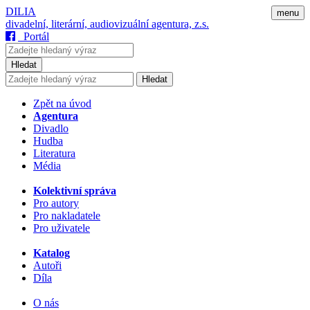
DILIA
menu
divadelní, literární, audiovizuální agentura, z.s.
Portál
Hledat
Hledat
Zpět na úvod
Agentura
Divadlo
Hudba
Literatura
Média
Kolektivní správa
Pro autory
Pro nakladatele
Pro uživatele
Katalog
Autoři
Díla
O nás