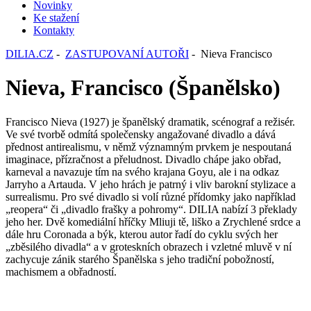
Novinky
Ke stažení
Kontakty
DILIA.CZ
-
ZASTUPOVANÍ AUTOŘI
- Nieva Francisco
Nieva, Francisco (Španělsko)
Francisco Nieva (1927) je španělský dramatik, scénograf a režisér.
Ve své tvorbě odmítá společensky angažované divadlo a dává
přednost antirealismu, v němž významným prvkem je nespoutaná
imaginace, přízračnost a přeludnost. Divadlo chápe jako obřad,
karneval a navazuje tím na svého krajana Goyu, ale i na odkaz
Jarryho a Artauda. V jeho hrách je patrný i vliv barokní stylizace a
surrealismu. Pro své divadlo si volí různé přídomky jako například
„reopera“ či „divadlo frašky a pohromy“. DILIA nabízí 3 překlady
jeho her. Dvě komediální hříčky Mliuji tě, liško a Zrychlené srdce a
dále hru Coronada a býk, kterou autor řadí do cyklu svých her
„zběsilého divadla“ a v groteskních obrazech i vzletné mluvě v ní
zachycuje zánik starého Španělska s jeho tradiční pobožností,
machismem a obřadností.