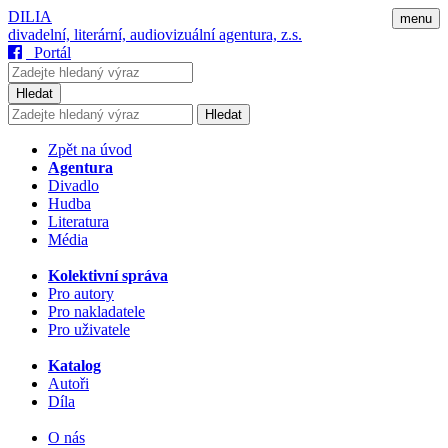
DILIA
menu
divadelní, literární, audiovizuální agentura, z.s.
Portál
Hledat
Hledat
Zpět na úvod
Agentura
Divadlo
Hudba
Literatura
Média
Kolektivní správa
Pro autory
Pro nakladatele
Pro uživatele
Katalog
Autoři
Díla
O nás