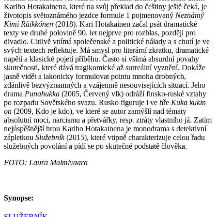
Kariho Hotakainena, které na svůj překlad do češtiny ještě čeká, je
životopis světoznámého jezdce formule 1 pojmenovaný
Neznámý
Kimi Räikkönen
(2018). Kari Hotakainen začal psát dramatické
texty ve druhé polovině 90. let nejprve pro rozhlas, později pro
divadlo. Citlivě vnímá společenské a politické nálady a s chutí je ve
svých textech reflektuje. Má smysl pro literární zkratku, dramatické
napětí a klasické pojetí příběhu. Často si všímá absurdní povahy
skutečnosti, které dává tragikomické až surreální vyznění. Dokáže
jasně vidět a lakonicky formulovat pointu mnoha drobných,
zdánlivě bezvýznamných a vzájemně nesouvisejících situací. Jeho
drama
Punahukka
(2005, Červený vlk) odráží finsko-ruské vztahy
po rozpadu Sovětského svazu. Rusko figuruje i ve hře
Kuka kukin
on
(2009, Kdo je kdo), ve které se autor zamýšlí nad tématy
absolutní moci, narcismu a přetvářky, resp. ztráty vlastního já. Zatím
nejúspěšnější hrou Kariho Hotakainena je monodrama s detektivní
zápletkou
Služebník
(2015), které vtipně charakterizuje celou řadu
služebných povolání a pídí se po skutečné podstatě člověka.
FOTO: Laura Malmivaara
Synopse:
SLUŽEBNÍK