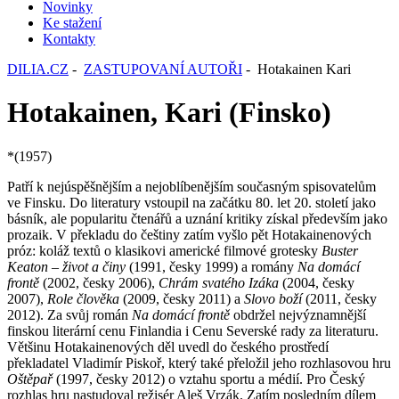
Novinky
Ke stažení
Kontakty
DILIA.CZ
-
ZASTUPOVANÍ AUTOŘI
- Hotakainen Kari
Hotakainen, Kari (Finsko)
*(1957)
Patří k nejúspěšnějším a nejoblíbenějším současným spisovatelům
ve Finsku. Do literatury vstoupil na začátku 80. let 20. století jako
básník, ale popularitu čtenářů a uznání kritiky získal především jako
prozaik. V překladu do češtiny zatím vyšlo pět Hotakainenových
próz: koláž textů o klasikovi americké filmové grotesky
Buster
Keaton – život a činy
(1991, česky 1999) a romány
Na domácí
frontě
(2002, česky 2006),
Chrám svatého Izáka
(2004, česky
2007),
Role člověka
(2009, česky 2011) a
Slovo boží
(2011, česky
2012). Za svůj román
Na domácí frontě
obdržel nejvýznamnější
finskou literární cenu Finlandia i Cenu Severské rady za literaturu.
Většinu Hotakainenových děl uvedl do českého prostředí
překladatel Vladimír Piskoř, který také přeložil jeho rozhlasovou hru
Oštěpař
(1997, česky 2012) o vztahu sportu a médií. Pro Český
rozhlas hru nastudoval režisér Aleš Vrzák. Zatím posledním dílem