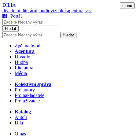
DILIA
menu
divadelní, literární, audiovizuální agentura, z.s.
Portál
Hledat
Hledat
Zpět na úvod
Agentura
Divadlo
Hudba
Literatura
Média
Kolektivní správa
Pro autory
Pro nakladatele
Pro uživatele
Katalog
Autoři
Díla
O nás