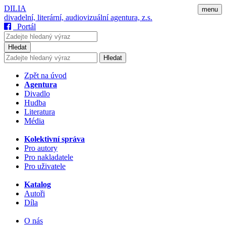
DILIA
menu
divadelní, literární, audiovizuální agentura, z.s.
Portál
Hledat
Hledat
Zpět na úvod
Agentura
Divadlo
Hudba
Literatura
Média
Kolektivní správa
Pro autory
Pro nakladatele
Pro uživatele
Katalog
Autoři
Díla
O nás