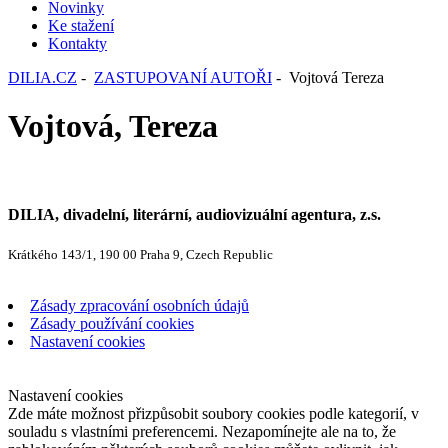
Novinky
Ke stažení
Kontakty
DILIA.CZ
-
ZASTUPOVANÍ AUTOŘI
- Vojtová Tereza
Vojtová, Tereza
DILIA, divadelní, literární, audiovizuální agentura, z.s.
Krátkého 143/1, 190 00 Praha 9, Czech Republic
Zásady zpracování osobních údajů
Zásady používání cookies
Nastavení cookies
Nastavení cookies
Zde máte možnost přizpůsobit soubory cookies podle kategorií, v
souladu s vlastními preferencemi. Nezapomínejte ale na to, že