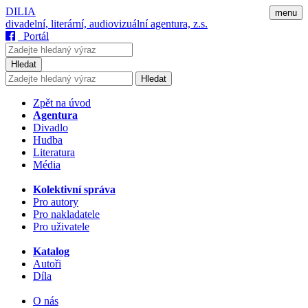
DILIA
menu
divadelní, literární, audiovizuální agentura, z.s.
Portál
Hledat
Hledat
Zpět na úvod
Agentura
Divadlo
Hudba
Literatura
Média
Kolektivní správa
Pro autory
Pro nakladatele
Pro uživatele
Katalog
Autoři
Díla
O nás