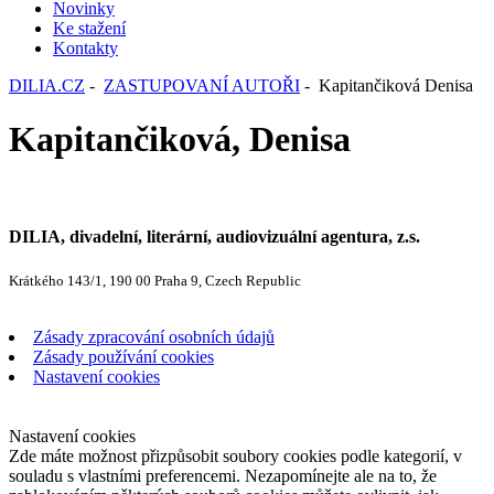
Novinky
Ke stažení
Kontakty
DILIA.CZ
-
ZASTUPOVANÍ AUTOŘI
- Kapitančiková Denisa
Kapitančiková, Denisa
DILIA, divadelní, literární, audiovizuální agentura, z.s.
Krátkého 143/1, 190 00 Praha 9, Czech Republic
Zásady zpracování osobních údajů
Zásady používání cookies
Nastavení cookies
Nastavení cookies
Zde máte možnost přizpůsobit soubory cookies podle kategorií, v
souladu s vlastními preferencemi. Nezapomínejte ale na to, že