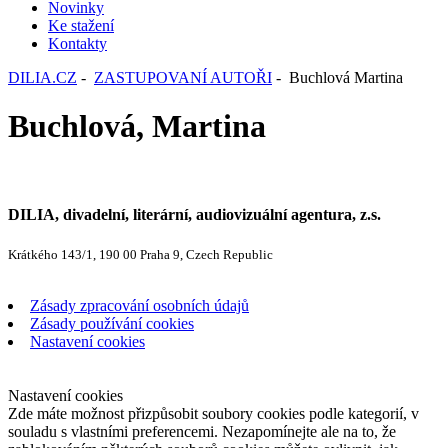
Novinky
Ke stažení
Kontakty
DILIA.CZ
-
ZASTUPOVANÍ AUTOŘI
- Buchlová Martina
Buchlová, Martina
DILIA, divadelní, literární, audiovizuální agentura, z.s.
Krátkého 143/1, 190 00 Praha 9, Czech Republic
Zásady zpracování osobních údajů
Zásady používání cookies
Nastavení cookies
Nastavení cookies
Zde máte možnost přizpůsobit soubory cookies podle kategorií, v
souladu s vlastními preferencemi. Nezapomínejte ale na to, že