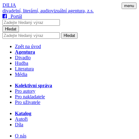
DILIA
menu
divadelní, literární, audiovizuální agentura, z.s.
Portál
Hledat
Hledat
Zpět na úvod
Agentura
Divadlo
Hudba
Literatura
Média
Kolektivní správa
Pro autory
Pro nakladatele
Pro uživatele
Katalog
Autoři
Díla
O nás