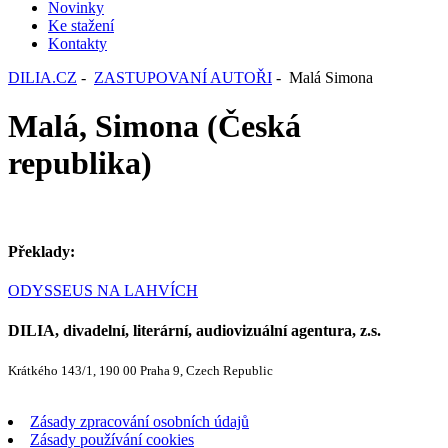
Novinky
Ke stažení
Kontakty
DILIA.CZ
-
ZASTUPOVANÍ AUTOŘI
- Malá Simona
Malá, Simona (Česká
republika)
Překlady:
ODYSSEUS NA LAHVÍCH
DILIA, divadelní, literární, audiovizuální agentura, z.s.
Krátkého 143/1, 190 00 Praha 9, Czech Republic
Zásady zpracování osobních údajů
Zásady používání cookies