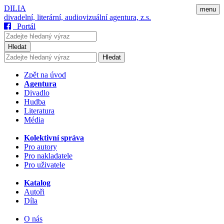
DILIA
menu
divadelní, literární, audiovizuální agentura, z.s.
Portál
Hledat
Hledat
Zpět na úvod
Agentura
Divadlo
Hudba
Literatura
Média
Kolektivní správa
Pro autory
Pro nakladatele
Pro uživatele
Katalog
Autoři
Díla
O nás