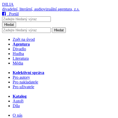
DILIA
divadelní, literární, audiovizuální agentura, z.s.
Portál
Hledat
Hledat
Zpět na úvod
Agentura
Divadlo
Hudba
Literatura
Média
Kolektivní správa
Pro autory
Pro nakladatele
Pro uživatele
Katalog
Autoři
Díla
O nás