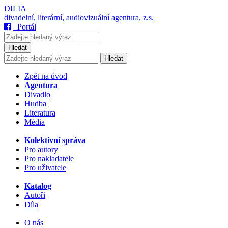
DILIA
divadelní, literární, audiovizuální agentura, z.s.
Portál
Hledat
Hledat
Zpět na úvod
Agentura
Divadlo
Hudba
Literatura
Média
Kolektivní správa
Pro autory
Pro nakladatele
Pro uživatele
Katalog
Autoři
Díla
O nás